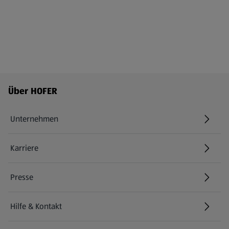
Fußzeilenmenü - weitere Links
Über HOFER
Unternehmen
Karriere
(öffnet in einem neuen Tab)
Presse
Hilfe & Kontakt
(öffnet in einem neuen Tab)