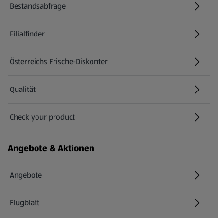
Bestandsabfrage
(öffnet in einem neuen Tab)
Filialfinder
Österreichs Frische-Diskonter
Qualität
Check your product
(öffnet in einem neuen Tab)
Angebote & Aktionen
Angebote
Flugblatt