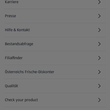
Karriere
(öffnet in einem neuen Tab)
Presse
Hilfe & Kontakt
(öffnet in einem neuen Tab)
Bestandsabfrage
(öffnet in einem neuen Tab)
Filialfinder
Österreichs Frische-Diskonter
Qualität
Check your product
(öffnet in einem neuen Tab)