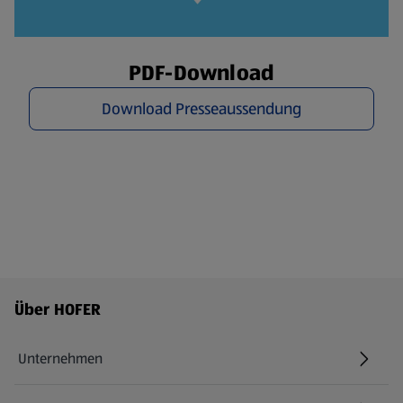
PDF-Download
Download Presseaussendung
Fußzeilenmenü - weitere Links
Über HOFER
Unternehmen