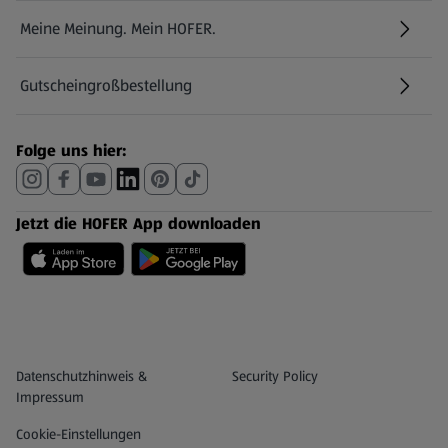
Meine Meinung. Mein HOFER.
Gutscheingroßbestellung
(öffnet in einem neuen Tab)
Folge uns hier:
Jetzt die HOFER App downloaden
Datenschutz- und Richtlinienmenü
(öffnet in einem neuen Tab)
Datenschutzhinweis &
Security Policy
Impressum
Cookie-Einstellungen