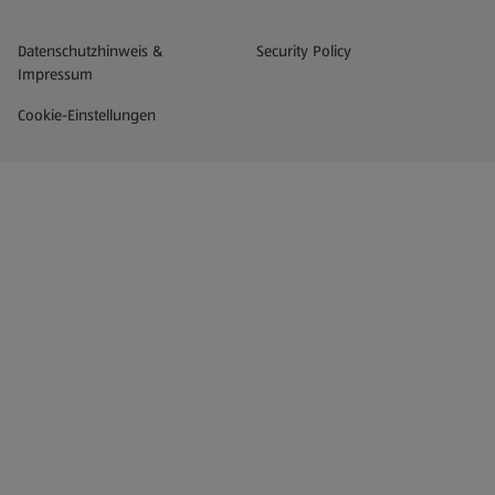
Datenschutz- und Richtlinienmenü
(öffnet in einem neuen Tab)
Datenschutzhinweis &
Security Policy
Impressum
Cookie-Einstellungen