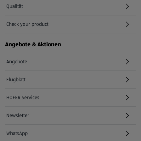
Qualität
Check your product
(öffnet in einem neuen Tab)
Angebote & Aktionen
Angebote
Flugblatt
HOFER Services
Newsletter
WhatsApp