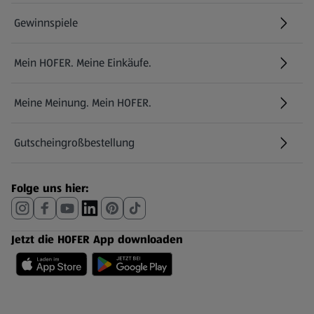
Gewinnspiele
Mein HOFER. Meine Einkäufe.
Meine Meinung. Mein HOFER.
Gutscheingroßbestellung
(öffnet in einem neuen Tab)
Folge uns hier:
Jetzt die HOFER App downloaden