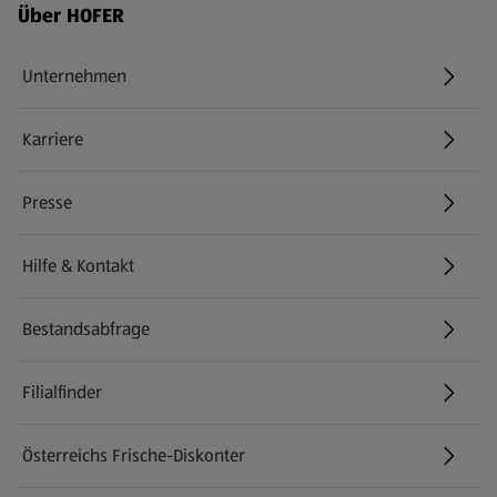
Fußzeilenmenü - weitere Links
Über HOFER
Unternehmen
Karriere
(öffnet in einem neuen Tab)
Presse
Hilfe & Kontakt
(öffnet in einem neuen Tab)
Bestandsabfrage
(öffnet in einem neuen Tab)
Filialfinder
Österreichs Frische-Diskonter