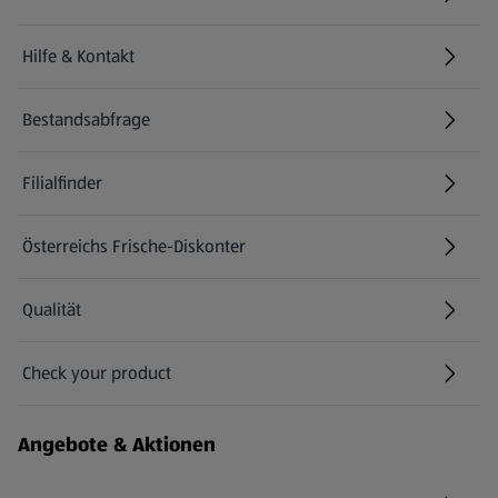
Hilfe & Kontakt
(öffnet in einem neuen Tab)
Bestandsabfrage
(öffnet in einem neuen Tab)
Filialfinder
Österreichs Frische-Diskonter
Qualität
Check your product
(öffnet in einem neuen Tab)
Angebote & Aktionen