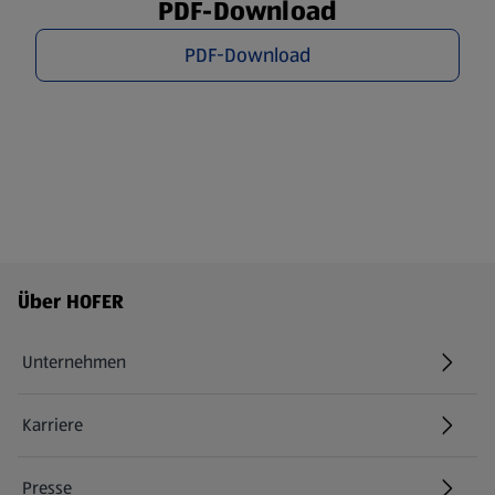
PDF-Download
PDF-Download
Fußzeilenmenü - weitere Links
Über HOFER
Unternehmen
Karriere
(öffnet in einem neuen Tab)
Presse