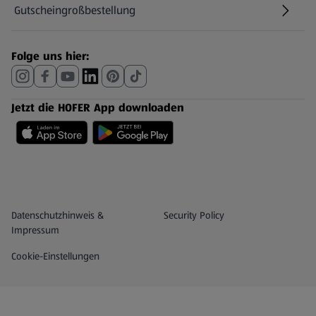
Gutscheingroßbestellung
(öffnet in einem neuen Tab)
Folge uns hier:
Jetzt die HOFER App downloaden
Datenschutz- und Richtlinienmenü
(öffnet in einem neuen Tab)
Datenschutzhinweis &
Security Policy
Impressum
Cookie-Einstellungen