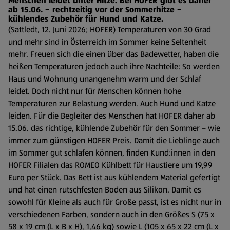
Menschen leidet unter Hitze. Bei HOFER gibt es daher
ab 15.06. – rechtzeitig vor der Sommerhitze –
kühlendes Zubehör für Hund und Katze.
(Sattledt, 12. Juni 2026; HOFER) Temperaturen von 30 Grad
und mehr sind in Österreich im Sommer keine Seltenheit
mehr. Freuen sich die einen über das Badewetter, haben die
heißen Temperaturen jedoch auch ihre Nachteile: So werden
Haus und Wohnung unangenehm warm und der Schlaf
leidet. Doch nicht nur für Menschen können hohe
Temperaturen zur Belastung werden. Auch Hund und Katze
leiden. Für die Begleiter des Menschen hat HOFER daher ab
15.06. das richtige, kühlende Zubehör für den Sommer – wie
immer zum günstigen HOFER Preis. Damit die Lieblinge auch
im Sommer gut schlafen können, finden Kund:innen in den
HOFER Filialen das ROMEO Kühlbett für Haustiere um 19,99
Euro per Stück. Das Bett ist aus kühlendem Material gefertigt
und hat einen rutschfesten Boden aus Silikon. Damit es
sowohl für Kleine als auch für Große passt, ist es nicht nur in
verschiedenen Farben, sondern auch in den Größes S (75 x
58 x 19 cm (L x B x H), 1,46 kg) sowie L (105 x 65 x 22 cm (L x