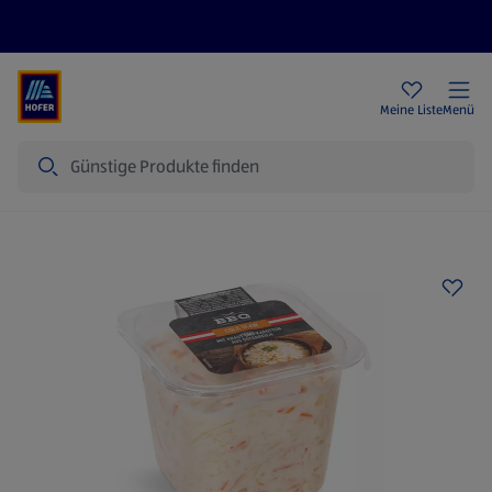
Rezeptwelt
Newsletter
HOFER Filialen
Meine Liste
Menü
Suche