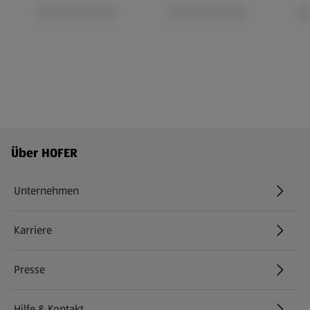
Fußzeilenmenü - weitere Links
Über HOFER
Unternehmen
Karriere
(öffnet in einem neuen Tab)
Presse
Hilfe & Kontakt