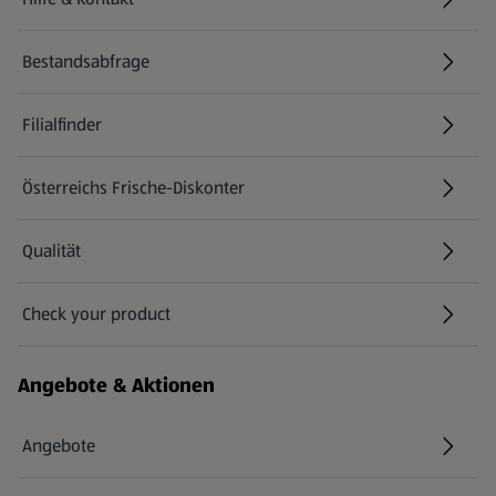
(öffnet in einem neuen Tab)
Bestandsabfrage
(öffnet in einem neuen Tab)
Filialfinder
Österreichs Frische-Diskonter
Qualität
Check your product
(öffnet in einem neuen Tab)
Angebote & Aktionen
Angebote