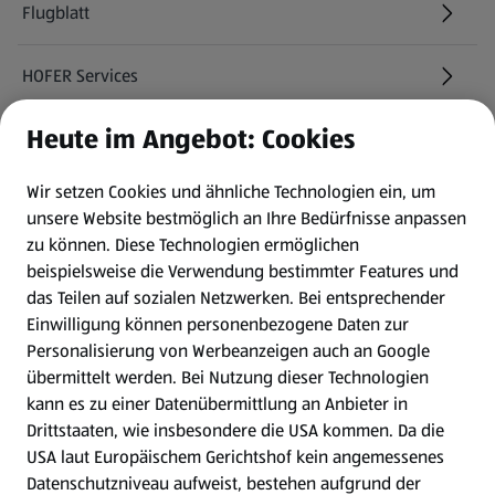
Flugblatt
HOFER Services
Heute im Angebot: Cookies
Newsletter
Wir setzen Cookies und ähnliche Technologien ein, um
WhatsApp
unsere Website bestmöglich an Ihre Bedürfnisse anpassen
zu können.
Diese Technologien ermöglichen
Gewinnspiele
beispielsweise die Verwendung bestimmter Features und
das Teilen auf sozialen Netzwerken. Bei entsprechender
Einwilligung können personenbezogene Daten zur
Mein HOFER. Meine Einkäufe.
Personalisierung von Werbeanzeigen auch an Google
übermittelt werden. Bei Nutzung dieser Technologien
Meine Meinung. Mein HOFER.
kann es zu einer Datenübermittlung an Anbieter in
Drittstaaten, wie insbesondere die USA kommen. Da die
Gutscheingroßbestellung
USA laut Europäischem Gerichtshof kein angemessenes
(öffnet in einem neuen Tab)
Datenschutzniveau aufweist, bestehen aufgrund der