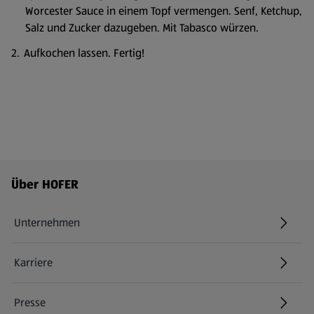
Worcester Sauce in einem Topf vermengen. Senf, Ketchup,
Salz und Zucker dazugeben. Mit Tabasco würzen.
Aufkochen lassen. Fertig!
Fußzeilenmenü - weitere Links
Über HOFER
Unternehmen
Karriere
(öffnet in einem neuen Tab)
Presse