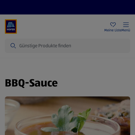
Rezeptwelt
Newsletter
HOFER Filialen
Meine Liste
Menü
Suche
BBQ-Sauce