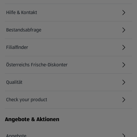
Hilfe & Kontakt
(öffnet in einem neuen Tab)
Bestandsabfrage
(öffnet in einem neuen Tab)
Filialfinder
Österreichs Frische-Diskonter
Qualität
Check your product
(öffnet in einem neuen Tab)
Angebote & Aktionen
Angebote