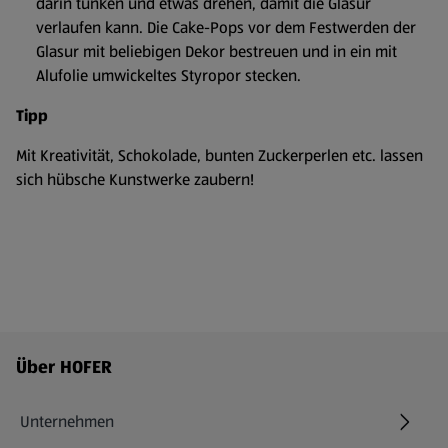
darin tunken und etwas drehen, damit die Glasur
verlaufen kann. Die Cake-Pops vor dem Festwerden der
Glasur mit beliebigen Dekor bestreuen und in ein mit
Alufolie umwickeltes Styropor stecken.
Tipp
Mit Kreativität, Schokolade, bunten Zuckerperlen etc. lassen
sich hübsche Kunstwerke zaubern!
Fußzeilenmenü - weitere Links
Über HOFER
Unternehmen