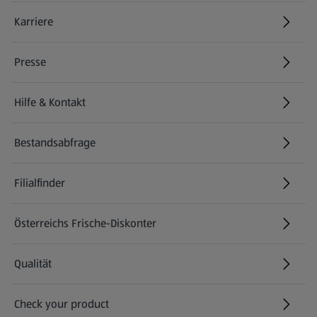
Karriere
(öffnet in einem neuen Tab)
Presse
Hilfe & Kontakt
(öffnet in einem neuen Tab)
Bestandsabfrage
(öffnet in einem neuen Tab)
Filialfinder
Österreichs Frische-Diskonter
Qualität
Check your product
(öffnet in einem neuen Tab)