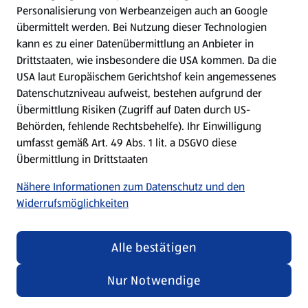
Personalisierung von Werbeanzeigen auch an Google
übermittelt werden. Bei Nutzung dieser Technologien
Meine Meinung. Mein HOFER.
kann es zu einer Datenübermittlung an Anbieter in
Drittstaaten, wie insbesondere die USA kommen. Da die
Gutscheingroßbestellung
USA laut Europäischem Gerichtshof kein angemessenes
(öffnet in einem neuen Tab)
Datenschutzniveau aufweist, bestehen aufgrund der
Übermittlung Risiken (Zugriff auf Daten durch US-
Folge uns hier:
Behörden, fehlende Rechtsbehelfe). Ihr Einwilligung
umfasst gemäß Art. 49 Abs. 1 lit. a DSGVO diese
Übermittlung in Drittstaaten
Jetzt die HOFER App downloaden
Nähere Informationen zum Datenschutz und den
Widerrufsmöglichkeiten
Alle bestätigen
Datenschutz- und Richtlinienmenü
(öffnet in einem neuen Tab)
Datenschutzhinweis &
Security Policy
Nur Notwendige
Impressum