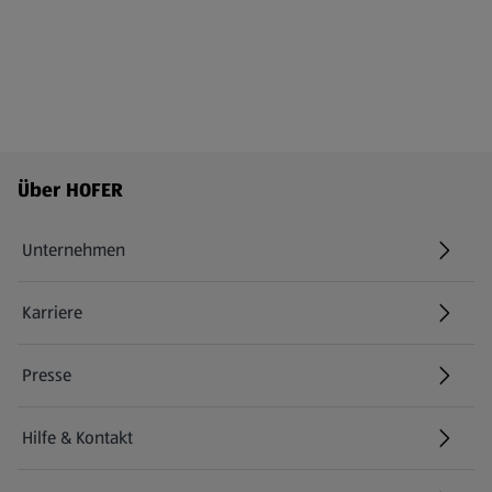
Fußzeilenmenü - weitere Links
Über HOFER
Unternehmen
Karriere
(öffnet in einem neuen Tab)
Presse
Hilfe & Kontakt
(öffnet in einem neuen Tab)