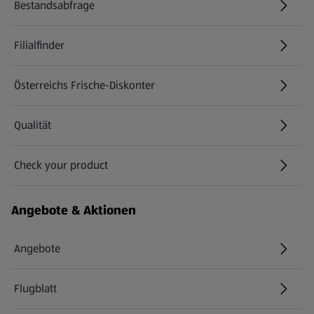
Bestandsabfrage
(öffnet in einem neuen Tab)
Filialfinder
Österreichs Frische-Diskonter
Qualität
Check your product
(öffnet in einem neuen Tab)
Angebote & Aktionen
Angebote
Flugblatt