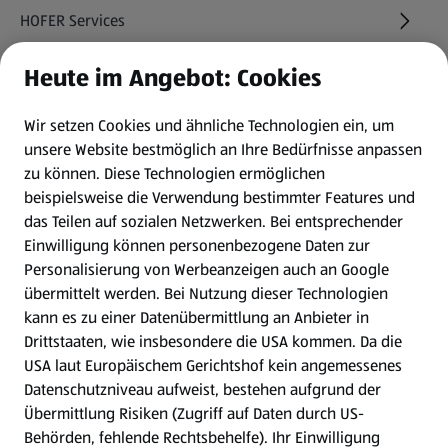
HOFER Services
Heute im Angebot: Cookies
Newsletter
Wir setzen Cookies und ähnliche Technologien ein, um
WhatsApp
unsere Website bestmöglich an Ihre Bedürfnisse anpassen
zu können.
Diese Technologien ermöglichen
Gewinnspiele
beispielsweise die Verwendung bestimmter Features und
das Teilen auf sozialen Netzwerken. Bei entsprechender
Einwilligung können personenbezogene Daten zur
Mein HOFER. Meine Einkäufe.
Personalisierung von Werbeanzeigen auch an Google
übermittelt werden. Bei Nutzung dieser Technologien
Meine Meinung. Mein HOFER.
kann es zu einer Datenübermittlung an Anbieter in
Drittstaaten, wie insbesondere die USA kommen. Da die
Gutscheingroßbestellung
USA laut Europäischem Gerichtshof kein angemessenes
(öffnet in einem neuen Tab)
Datenschutzniveau aufweist, bestehen aufgrund der
Übermittlung Risiken (Zugriff auf Daten durch US-
Folge uns hier:
Behörden, fehlende Rechtsbehelfe). Ihr Einwilligung