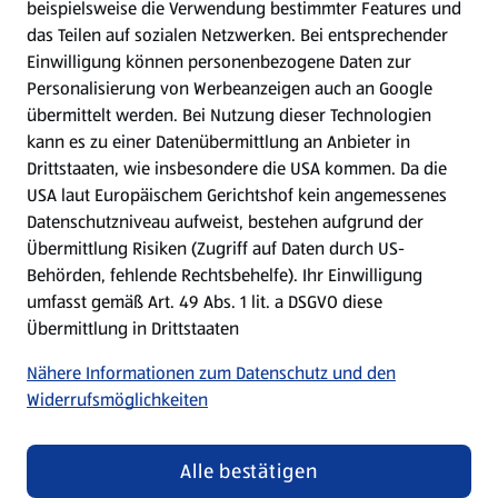
Gewinnspiele
beispielsweise die Verwendung bestimmter Features und
das Teilen auf sozialen Netzwerken. Bei entsprechender
Einwilligung können personenbezogene Daten zur
Mein HOFER. Meine Einkäufe.
Personalisierung von Werbeanzeigen auch an Google
übermittelt werden. Bei Nutzung dieser Technologien
Meine Meinung. Mein HOFER.
kann es zu einer Datenübermittlung an Anbieter in
Drittstaaten, wie insbesondere die USA kommen. Da die
Gutscheingroßbestellung
USA laut Europäischem Gerichtshof kein angemessenes
(öffnet in einem neuen Tab)
Datenschutzniveau aufweist, bestehen aufgrund der
Übermittlung Risiken (Zugriff auf Daten durch US-
Folge uns hier:
Behörden, fehlende Rechtsbehelfe). Ihr Einwilligung
umfasst gemäß Art. 49 Abs. 1 lit. a DSGVO diese
Übermittlung in Drittstaaten
Jetzt die HOFER App downloaden
Nähere Informationen zum Datenschutz und den
Widerrufsmöglichkeiten
Alle bestätigen