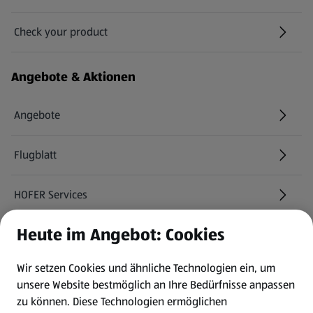
Check your product
(öffnet in einem neuen Tab)
Angebote & Aktionen
Angebote
Flugblatt
HOFER Services
Heute im Angebot: Cookies
Newsletter
Wir setzen Cookies und ähnliche Technologien ein, um
WhatsApp
unsere Website bestmöglich an Ihre Bedürfnisse anpassen
zu können.
Diese Technologien ermöglichen