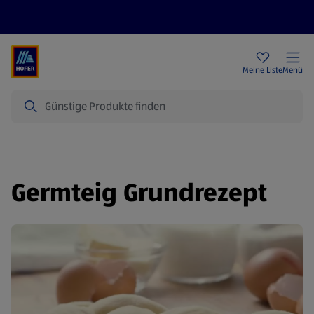
Rezeptwelt
Newsletter
HOFER Filialen
Meine Liste
Menü
Suche
Germteig Grundrezept