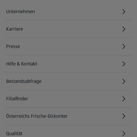
Unternehmen
Karriere
(öffnet in einem neuen Tab)
Presse
Hilfe & Kontakt
(öffnet in einem neuen Tab)
Bestandsabfrage
(öffnet in einem neuen Tab)
Filialfinder
Österreichs Frische-Diskonter
Qualität