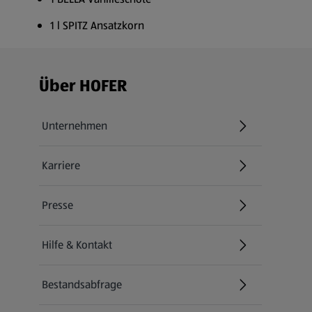
1 l SPITZ Ansatzkorn
Fußzeilenmenü - weitere Links
Über HOFER
Unternehmen
Karriere
(öffnet in einem neuen Tab)
Presse
Hilfe & Kontakt
(öffnet in einem neuen Tab)
Bestandsabfrage
(öffnet in einem neuen Tab)