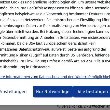
setzen Cookies und ähnliche Technologien ein, um unsere Websit
möglich an Ihre Bedürfnisse anpassen zu können.
Diese Technolo
öglichen beispielsweise die Verwendung bestimmter Features un
en auf sozialen Netzwerken. Bei entsprechender Einwilligung kön
cht mit der Schritt-für-Schritt-Anleitung! Genieße deinen fruchti
sonenbezogene Daten zur Personalisierung von Werbeanzeigen a
le übermittelt werden. Bei Nutzung dieser Technologien kann es
r Datenübermittlung an Anbieter in Drittstaaten, wie insbesondere
kommen. Da die USA laut Europäischem Gerichtshof kein
min
emessenes Datenschutzniveau aufweist, bestehen aufgrund der
mittlung Risiken (Zugriff auf Daten durch US-Behörden, fehlende
Zubereitungsart:
tsbehelfe). Ihr Einwilligung umfasst gemäß Art. 49 Abs. 1 lit. a D
e Übermittlung in Drittstaaten
Heidelbeeren waschen und zer
ere Informationen zum Datenschutz und den Widerrufsmöglichkei
Das Zuckerwasser mit den Ge
Die zerdrückten Beeren mit
Einstellungen
Nur Notwendige
Alle bestätigen
Zucker-/ Gewürzwasser auffü
Den Likör ca. 2 - 3 Wochen 