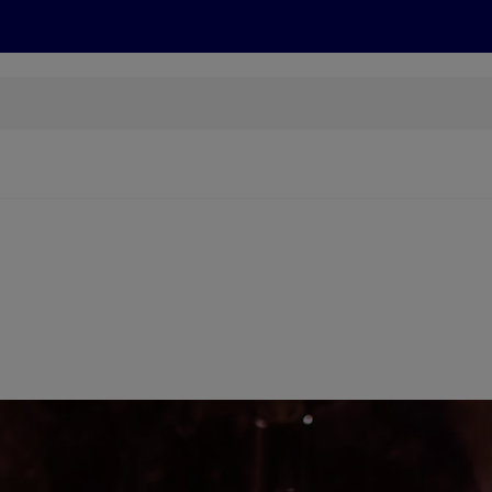
Grillen
ONLINESHOP
HOFER REISEN, HoT, FOTOS, GRÜN
(öffnet in einem neuen Tab)