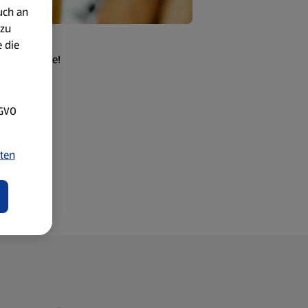
uch an
 zu
 die
Grillgerichte!
SGVO
ten