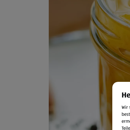
He
Wir 
best
erm
Teil