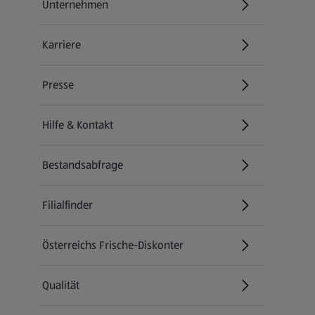
Unternehmen
Karriere
(öffnet in einem neuen Tab)
Presse
Hilfe & Kontakt
(öffnet in einem neuen Tab)
Bestandsabfrage
(öffnet in einem neuen Tab)
Filialfinder
Österreichs Frische-Diskonter
Qualität