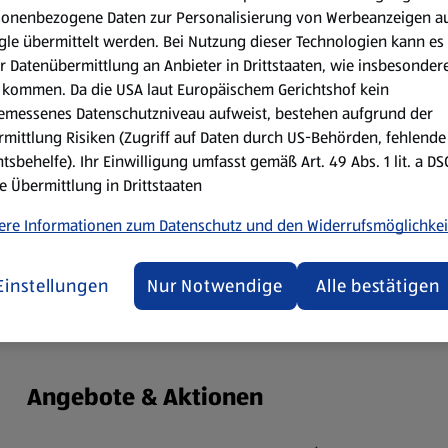
sonenbezogene Daten zur Personalisierung von Werbeanzeigen a
le übermittelt werden. Bei Nutzung dieser Technologien kann es
r Datenübermittlung an Anbieter in Drittstaaten, wie insbesondere
, passt perfekt zu Käse oder ist eine tolle Sauce für Fleisch- und 
kommen. Da die USA laut Europäischem Gerichtshof kein
emessenes Datenschutzniveau aufweist, bestehen aufgrund der
mittlung Risiken (Zugriff auf Daten durch US-Behörden, fehlende
tsbehelfe). Ihr Einwilligung umfasst gemäß Art. 49 Abs. 1 lit. a D
0 min
e Übermittlung in Drittstaaten
ere Informationen zum Datenschutz und den Widerrufsmöglichkei
Einstellungen
Nur Notwendige
Alle bestätigen
Angebote & Aktionen