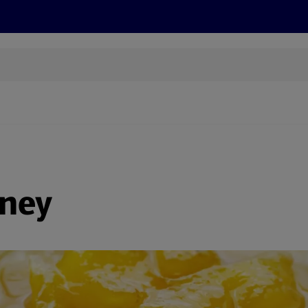
Grillen
ONLINESHOP
HOFER REISEN, HoT, FOTOS, GRÜN
(öffnet in einem neuen Tab)
tney