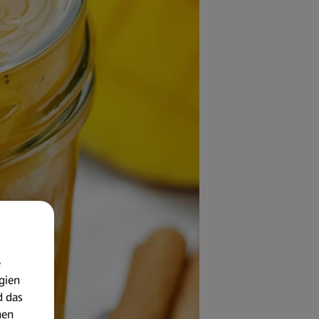
e
gien
d das
nen