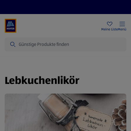
Rezeptwelt
Newsletter
HOFER Filialen
Meine Liste
Menü
Suche
Lebkuchenlikör