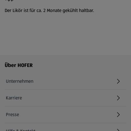
Der Likör ist für ca. 2 Monate gekühlt haltbar.
Fußzeilenmenü - weitere Links
Über HOFER
Unternehmen
Karriere
(öffnet in einem neuen Tab)
Presse