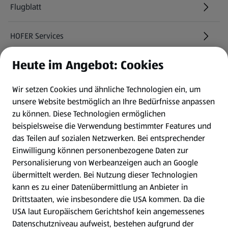
Flugblatt
HOFER Services
Heute im Angebot: Cookies
Newsletter
Wir setzen Cookies und ähnliche Technologien ein, um
WhatsApp
unsere Website bestmöglich an Ihre Bedürfnisse anpassen
zu können.
Diese Technologien ermöglichen
Gewinnspiele
beispielsweise die Verwendung bestimmter Features und
das Teilen auf sozialen Netzwerken. Bei entsprechender
Einwilligung können personenbezogene Daten zur
Mein HOFER. Meine Einkäufe.
Personalisierung von Werbeanzeigen auch an Google
übermittelt werden. Bei Nutzung dieser Technologien
Meine Meinung. Mein HOFER.
kann es zu einer Datenübermittlung an Anbieter in
Drittstaaten, wie insbesondere die USA kommen. Da die
Gutscheingroßbestellung
USA laut Europäischem Gerichtshof kein angemessenes
(öffnet in einem neuen Tab)
Datenschutzniveau aufweist, bestehen aufgrund der