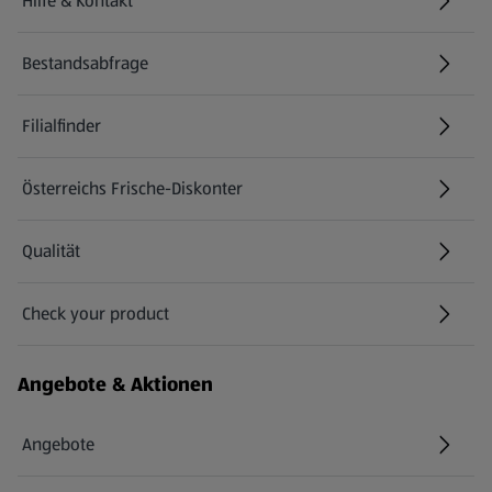
Hilfe & Kontakt
(öffnet in einem neuen Tab)
Bestandsabfrage
(öffnet in einem neuen Tab)
Filialfinder
Österreichs Frische-Diskonter
Qualität
Check your product
(öffnet in einem neuen Tab)
Angebote & Aktionen
Angebote