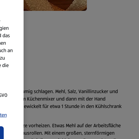
e
gien
d das
nen
uch an
 zu
 die
igelb schaumig schlagen. Mehl, Salz, Vanillinzucker und
SGVO
s erst mit dem Küchenmixer und dann mit der Hand
hhaltefolie gewickelt für etwa 1 Stunde in den Kühlschrank
ten
-/Unterhitze vorheizen. Etwas Mehl auf der Arbeitsfläche
 5 mm dick ausrollen. Mit einem großen, sternförmigen