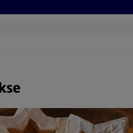
Grillen
ONLINESHOP
HOFER REISEN, HoT, FOTOS, GRÜN
(öffnet in einem neuen Tab)
kse