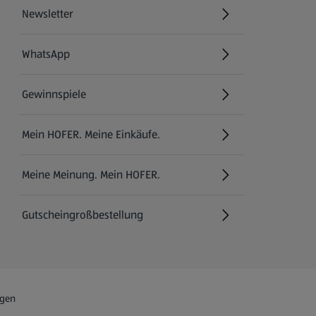
Newsletter
WhatsApp
Gewinnspiele
Mein HOFER. Meine Einkäufe.
Meine Meinung. Mein HOFER.
Gutscheingroßbestellung
(öffnet in einem neuen Tab)
ngen