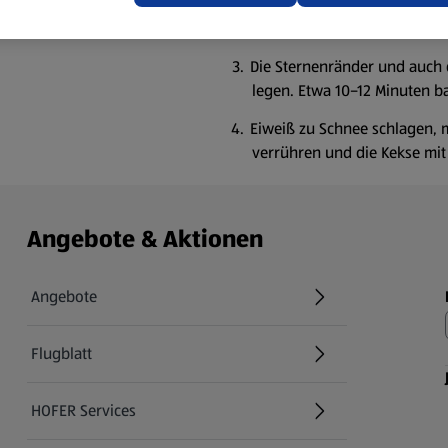
Ausstecher (etwa 10 cm) Kek
cm groß) die Mitte aussteche
Die Sternenränder und auch d
legen. Etwa 10–12 Minuten b
Eiweiß zu Schnee schlagen, 
verrühren und die Kekse mit
Angebote & Aktionen
Angebote
Flugblatt
HOFER Services