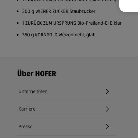
300 g WIENER ZUCKER Staubzucker
1 ZURÜCK ZUM URSPRUNG Bio-Freiland-Ei Eiklar
350 g KORNGOLD Weizenmehl, glatt
Fußzeilenmenü - weitere Links
Über HOFER
Unternehmen
Karriere
(öffnet in einem neuen Tab)
Presse