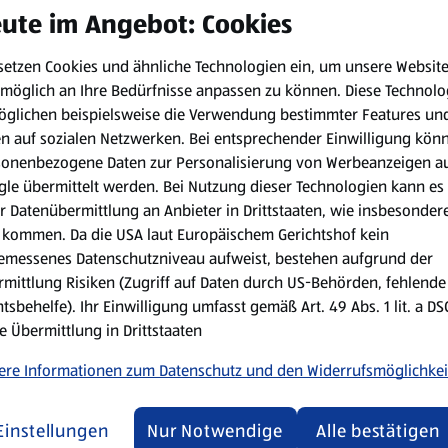
ute im Angebot: Cookies
setzen Cookies und ähnliche Technologien ein, um unsere Websit
eeflocken-Kekse. Ein wunderbares Rezept für die Weihnachtszeit.
möglich an Ihre Bedürfnisse anpassen zu können.
Diese Technolo
öglichen beispielsweise die Verwendung bestimmter Features un
en auf sozialen Netzwerken. Bei entsprechender Einwilligung kön
sonenbezogene Daten zur Personalisierung von Werbeanzeigen a
 min
le übermittelt werden. Bei Nutzung dieser Technologien kann es
r Datenübermittlung an Anbieter in Drittstaaten, wie insbesondere
kommen. Da die USA laut Europäischem Gerichtshof kein
Zubereitungsart:
emessenes Datenschutzniveau aufweist, bestehen aufgrund der
mittlung Risiken (Zugriff auf Daten durch US-Behörden, fehlende
Leicht erwärmte Butter und E
tsbehelfe). Ihr Einwilligung umfasst gemäß Art. 49 Abs. 1 lit. a D
ein Drittel des Staubzucker
e Übermittlung in Drittstaaten
verkneten. Den Teig in Frisc
stellen.
ere Informationen zum Datenschutz und den Widerrufsmöglichkei
Den Backofen auf 180 °C Ober
verteilen und den Teig etwa
Einstellungen
Nur Notwendige
Alle bestätigen