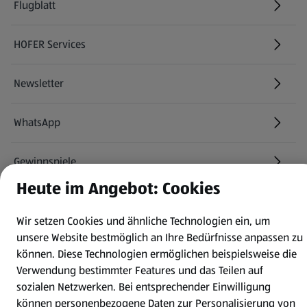
Flugblatt
HOFER Services
Newsletter
WhatsApp
Gewinnspiele
Heute im Angebot: Cookies
Mein HOFER. Meine Einkäufe.
Wir setzen Cookies und ähnliche Technologien ein, um
unsere Website bestmöglich an Ihre Bedürfnisse anpassen zu
Meine Meinung. Mein HOFER.
können.
Diese Technologien ermöglichen beispielsweise die
Verwendung bestimmter Features und das Teilen auf
Gutscheingroßbestellung
(öffnet in einem neuen Tab)
sozialen Netzwerken. Bei entsprechender Einwilligung
können personenbezogene Daten zur Personalisierung von