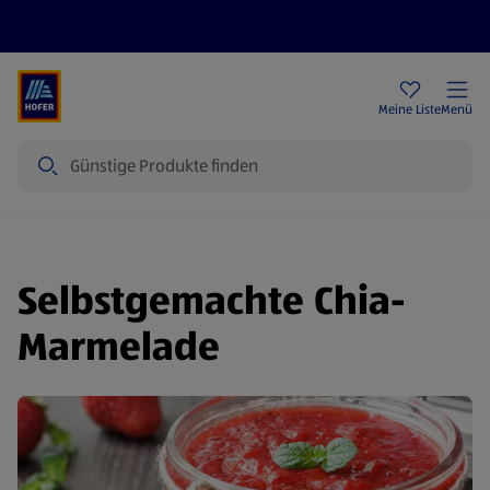
Rezeptwelt
Newsletter
HOFER Filialen
Meine Liste
Menü
Suche
Selbstgemachte Chia-
Marmelade