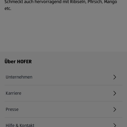
Schmeckt auch hervorragend mit Ribiseln, Pfirsich, Mango
etc.
Fußzeilenmenü - weitere Links
Über HOFER
Unternehmen
Karriere
(öffnet in einem neuen Tab)
Presse
Hilfe & Kontakt