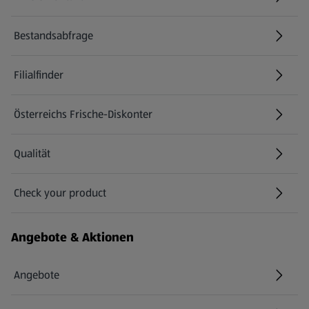
(öffnet in einem neuen Tab)
Bestandsabfrage
(öffnet in einem neuen Tab)
Filialfinder
Österreichs Frische-Diskonter
Qualität
Check your product
(öffnet in einem neuen Tab)
Angebote & Aktionen
Angebote