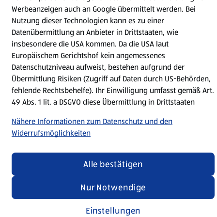
Werbeanzeigen auch an Google übermittelt werden. Bei
Folge uns hier:
Nutzung dieser Technologien kann es zu einer
Datenübermittlung an Anbieter in Drittstaaten, wie
insbesondere die USA kommen. Da die USA laut
Jetzt die HOFER App downloaden
Europäischem Gerichtshof kein angemessenes
Datenschutzniveau aufweist, bestehen aufgrund der
Übermittlung Risiken (Zugriff auf Daten durch US-Behörden,
fehlende Rechtsbehelfe). Ihr Einwilligung umfasst gemäß Art.
49 Abs. 1 lit. a DSGVO diese Übermittlung in Drittstaaten
Datenschutz- und Richtlinienmenü
(öffnet in einem neuen Tab)
Datenschutzhinweis &
Nähere Informationen zum Datenschutz und den
Security Policy
Impressum
Widerrufsmöglichkeiten
Cookie-Einstellungen
Alle bestätigen
Nur Notwendige
Einstellungen