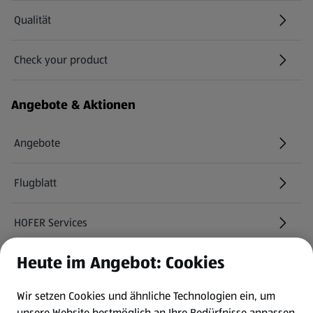
Qualität
Check your product
(öffnet in einem neuen Tab)
Angebote & Aktionen
Angebote
Flugblatt
HOFER Services
Heute im Angebot: Cookies
Newsletter
Wir setzen Cookies und ähnliche Technologien ein, um
WhatsApp
unsere Website bestmöglich an Ihre Bedürfnisse anpassen