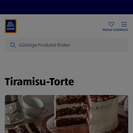
Rezeptwelt
Newsletter
HOFER Filialen
Meine Liste
Menü
Suche
Tiramisu-Torte