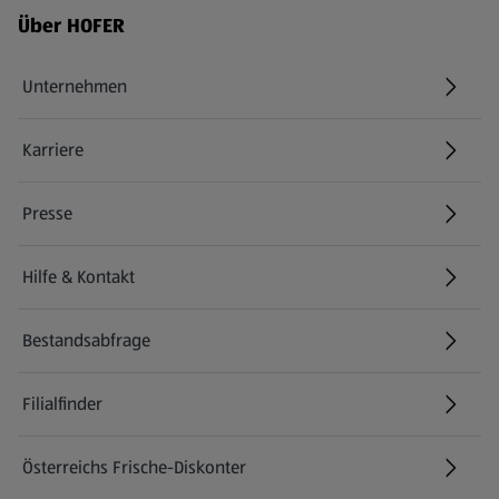
Fußzeilenmenü - weitere Links
Über HOFER
Unternehmen
Karriere
(öffnet in einem neuen Tab)
Presse
Hilfe & Kontakt
(öffnet in einem neuen Tab)
Bestandsabfrage
(öffnet in einem neuen Tab)
Filialfinder
Österreichs Frische-Diskonter