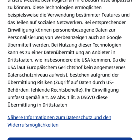
zu können.
Diese Technologien ermöglichen
Gewinnspiele
beispielsweise die Verwendung bestimmter Features und
das Teilen auf sozialen Netzwerken. Bei entsprechender
Einwilligung können personenbezogene Daten zur
Mein HOFER. Meine Einkäufe.
Personalisierung von Werbeanzeigen auch an Google
übermittelt werden. Bei Nutzung dieser Technologien
Meine Meinung. Mein HOFER.
kann es zu einer Datenübermittlung an Anbieter in
Drittstaaten, wie insbesondere die USA kommen. Da die
Gutscheingroßbestellung
USA laut Europäischem Gerichtshof kein angemessenes
(öffnet in einem neuen Tab)
Datenschutzniveau aufweist, bestehen aufgrund der
Übermittlung Risiken (Zugriff auf Daten durch US-
Folge uns hier:
Behörden, fehlende Rechtsbehelfe). Ihr Einwilligung
umfasst gemäß Art. 49 Abs. 1 lit. a DSGVO diese
Übermittlung in Drittstaaten
Jetzt die HOFER App downloaden
Nähere Informationen zum Datenschutz und den
Widerrufsmöglichkeiten