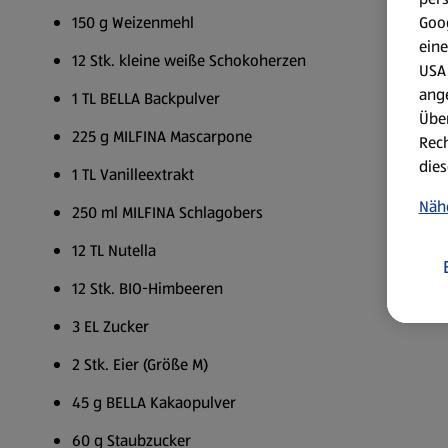
Goog
150 g Weizenmehl
eine
12 Stk. kleine weiße Schokoherzen
USA 
ang
1 TL BELLA Backpulver
Über
225 g MILFINA Mascarpone
Rech
dies
1 TL Vanilleextrakt
Näh
250 ml MILFINA Schlagobers
12 TL Nutella
12 Stk. BIO-Himbeeren
3 EL Zucker
2 Stk. Eier (Größe M)
45 g BELLA Kakaopulver
60 g Staubzucker