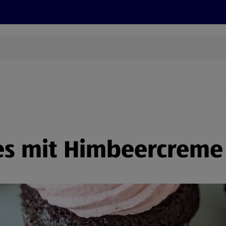
Grillen
ONLINESHOP
HOFER REISEN, HoT, FOTOS, GRÜN
(öffnet in einem neuen Tab)
es mit Himbeercreme