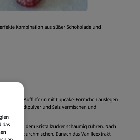
perfekte Kombination aus süßer Schokolade und
n und eine Muffinform mit Cupcake-Förmchen auslegen.
aopulver, Backpulver und Salz vermischen und
e
gien
d das
ie Butter mit dem Kristallzucker schaumig rühren. Nach
nen
en und gut durchmischen. Danach das Vanilleextrakt
uch an