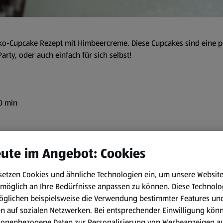
oko-Cupcake Rezept mit Himbeercreme. Diese Cupcakes sind eine 
rty, oder auch einfach für sich selbst!
0 min
Zubereitungsart:
ute im Angebot: Cookies
Den Ofen auf 180°C vorheize
In einer Schüssel Mehl, Kak
setzen Cookies und ähnliche Technologien ein, um unsere Websit
beiseitestellen.
möglich an Ihre Bedürfnisse anpassen zu können.
Diese Technolo
öglichen beispielsweise die Verwendung bestimmter Features un
In einer weiteren Schüssel d
en auf sozialen Netzwerken. Bei entsprechender Einwilligung kön
und nach die Eier unterrühr
sonenbezogene Daten zur Personalisierung von Werbeanzeigen a