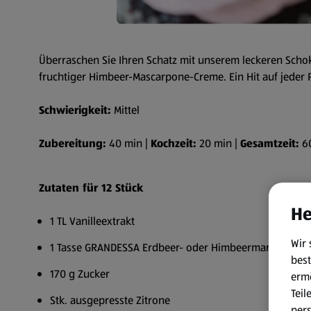
Überraschen Sie Ihren Schatz mit unserem leckeren Sch
fruchtiger Himbeer-Mascarpone-Creme. Ein Hit auf jeder Pa
Schwierigkeit:
Mittel
Zubereitung:
40 min |
Kochzeit:
20 min |
Gesamtzeit:
6
Zutaten für 12 Stück
He
1 TL Vanilleextrakt
Wir 
1 Tasse GRANDESSA Erdbeer- oder Himbeermarmelade
best
170 g Zucker
erm
Teil
Stk. ausgepresste Zitrone
per