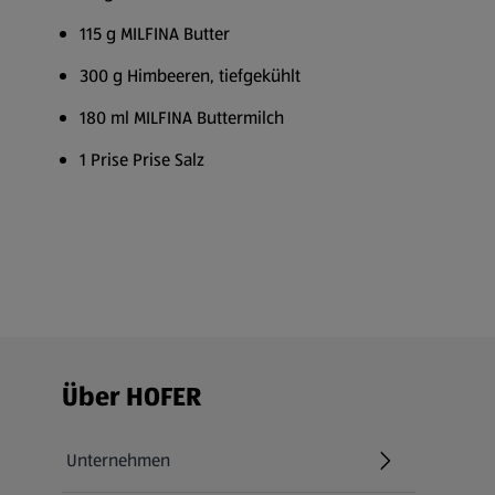
115 g MILFINA Butter
300 g Himbeeren, tiefgekühlt
180 ml MILFINA Buttermilch
1 Prise Prise Salz
Fußzeilenmenü - weitere Links
Über HOFER
Unternehmen