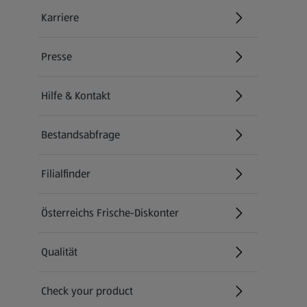
Karriere
(öffnet in einem neuen Tab)
Presse
Hilfe & Kontakt
(öffnet in einem neuen Tab)
Bestandsabfrage
(öffnet in einem neuen Tab)
Filialfinder
Österreichs Frische-Diskonter
Qualität
Check your product
(öffnet in einem neuen Tab)