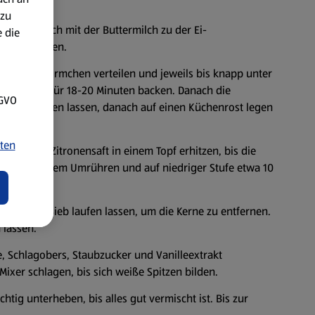
 zu
ch und nach mit der Buttermilch zu der Ei-
 die
ut verrühren.
g auf die Förmchen verteilen und jeweils bis knapp unter
izten Ofen für 18-20 Minuten backen. Danach die
SGVO
orm abkühlen lassen, danach auf einen Küchenrost legen
ssen.
ten
cker und Zitronensaft in einem Topf erhitzen, bis die
nter häufigem Umrühren und auf niedriger Stufe etwa 10
n dünnes Sieb laufen lassen, um die Kerne zu entfernen.
 lassen.
, Schlagobers, Staubzucker und Vanilleextrakt
Mixer schlagen, bis sich weiße Spitzen bilden.
tig unterheben, bis alles gut vermischt ist. Bis zur