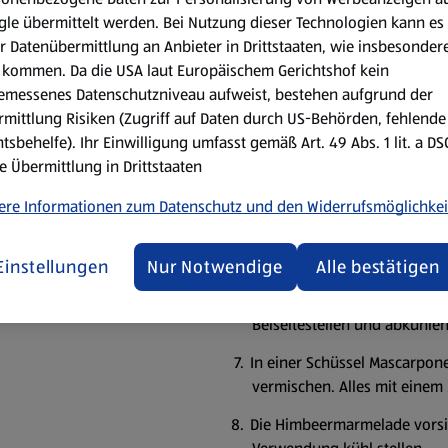
einrühren.
le übermittelt werden. Bei Nutzung dieser Technologien kann es
Nun die trockenen Zutaten na
r Datenübermittlung an Anbieter in Drittstaaten, wie insbesondere
Buttermischung geben und g
kommen. Da die USA laut Europäischem Gerichtshof kein
emessenes Datenschutzniveau aufweist, bestehen aufgrund der
Den fertigen Teig gleichmäßi
mittlung Risiken (Zugriff auf Daten durch US-Behörden, fehlende
den Rand füllen. Im vorgehe
tsbehelfe). Ihr Einwilligung umfasst gemäß Art. 49 Abs. 1 lit. a D
Cupcakes 5 Minuten in der F
e Übermittlung in Drittstaaten
und vollständig abkühlen la
ere Informationen zum Datenschutz und den Widerrufsmöglichkei
Die gefrorenen Himbeeren, Zu
Himbeeren aufgetaut sind. U
Minuten kochen lassen.
Einstellungen
Nur Notwendige
Alle bestätigen
Dann die Marmelade durch ei
Beiseitestellen und abkühlen
In einer Schüssel Mascarpone
vermischen. Alles mit einem 
Die Himbeermarmelade vorsich