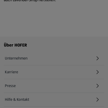
Fußzeilenmenü - weitere Links
Über HOFER
Unternehmen
Karriere
(öffnet in einem neuen Tab)
Presse
Hilfe & Kontakt
(öffnet in einem neuen Tab)