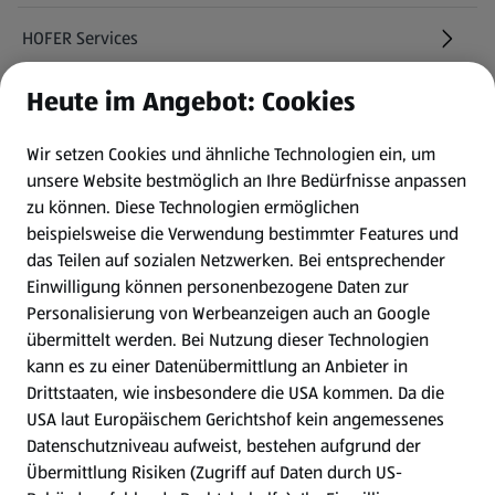
HOFER Services
Heute im Angebot: Cookies
Newsletter
Wir setzen Cookies und ähnliche Technologien ein, um
WhatsApp
unsere Website bestmöglich an Ihre Bedürfnisse anpassen
zu können.
Diese Technologien ermöglichen
Gewinnspiele
beispielsweise die Verwendung bestimmter Features und
das Teilen auf sozialen Netzwerken. Bei entsprechender
Einwilligung können personenbezogene Daten zur
Mein HOFER. Meine Einkäufe.
Personalisierung von Werbeanzeigen auch an Google
übermittelt werden. Bei Nutzung dieser Technologien
Meine Meinung. Mein HOFER.
kann es zu einer Datenübermittlung an Anbieter in
Drittstaaten, wie insbesondere die USA kommen. Da die
Gutscheingroßbestellung
USA laut Europäischem Gerichtshof kein angemessenes
(öffnet in einem neuen Tab)
Datenschutzniveau aufweist, bestehen aufgrund der
Übermittlung Risiken (Zugriff auf Daten durch US-
Folge uns hier: