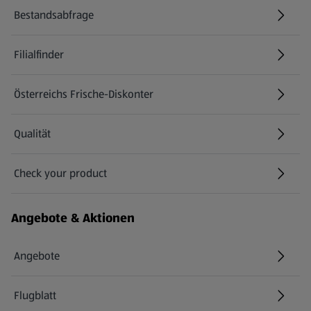
Bestandsabfrage
(öffnet in einem neuen Tab)
Filialfinder
Österreichs Frische-Diskonter
Qualität
Check your product
(öffnet in einem neuen Tab)
Angebote & Aktionen
Angebote
Flugblatt