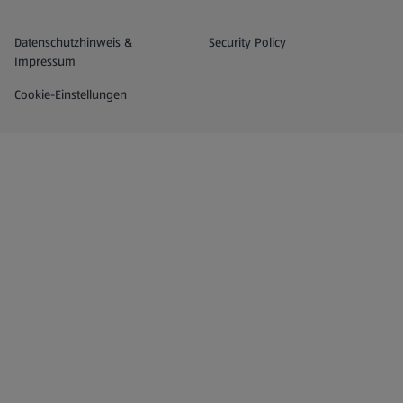
Datenschutz- und Richtlinienmenü
(öffnet in einem neuen Tab)
Datenschutzhinweis &
Security Policy
Impressum
Cookie-Einstellungen