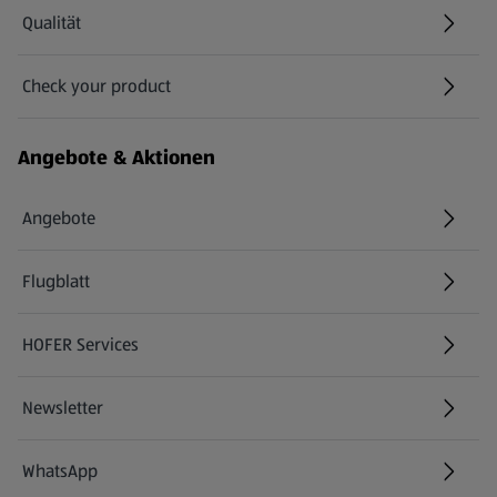
Qualität
Check your product
(öffnet in einem neuen Tab)
Angebote & Aktionen
Angebote
Flugblatt
HOFER Services
Newsletter
WhatsApp