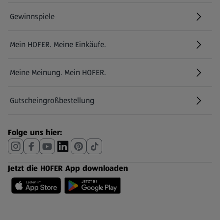
Gewinnspiele
Mein HOFER. Meine Einkäufe.
Meine Meinung. Mein HOFER.
Gutscheingroßbestellung
(öffnet in einem neuen Tab)
Folge uns hier:
Jetzt die HOFER App downloaden