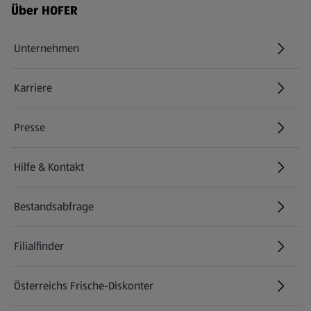
Fußzeilenmenü - weitere Links
Über HOFER
Unternehmen
Karriere
(öffnet in einem neuen Tab)
Presse
Hilfe & Kontakt
(öffnet in einem neuen Tab)
Bestandsabfrage
(öffnet in einem neuen Tab)
Filialfinder
Österreichs Frische-Diskonter