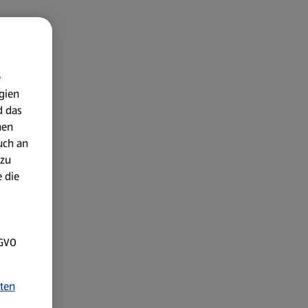
e
gien
d das
nen
uch an
 zu
 die
SGVO
ten