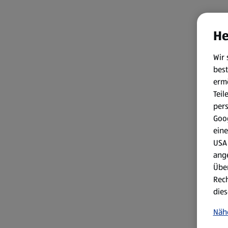
He
Wir 
best
erm
Teil
per
Goog
eine
USA 
ang
Über
Rech
dies
Näh