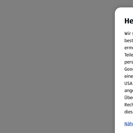
He
Wir 
best
erm
Teil
per
Goog
eine
USA 
ang
Über
Rech
dies
Näh