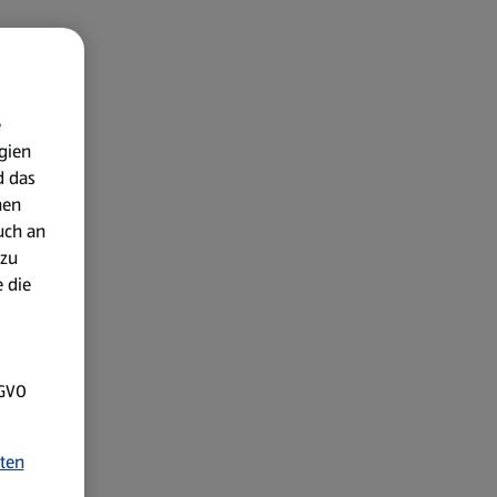
e
gien
d das
nen
uch an
 zu
 die
SGVO
ten