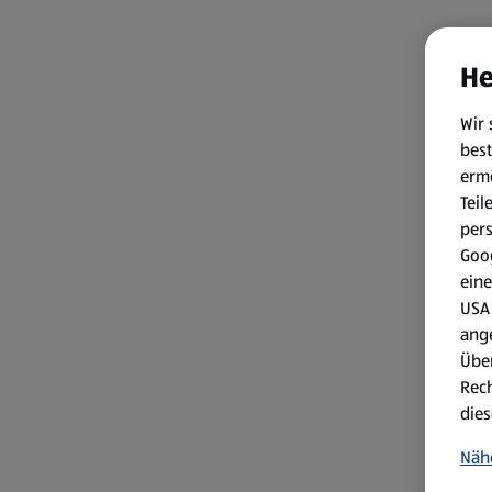
He
Wir 
best
erm
Teil
per
Goog
eine
USA 
ang
Über
Rech
dies
Näh