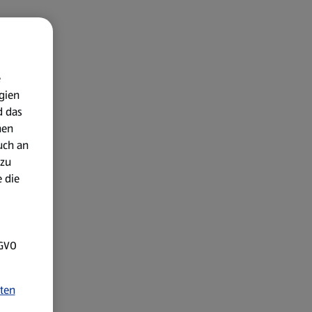
e
gien
d das
nen
uch an
 zu
 die
SGVO
ten