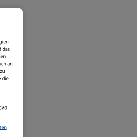
e
gien
d das
nen
uch an
 zu
 die
SGVO
ten