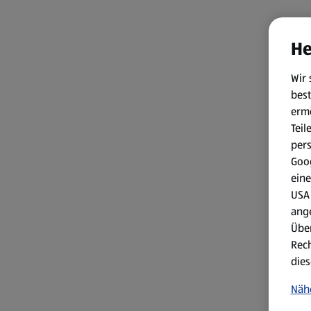
He
Wir 
best
erm
Teil
per
Goog
eine
USA 
ang
Über
Rech
dies
Näh