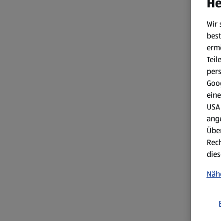
He
Wir 
best
erm
Teil
per
Goog
eine
USA 
ang
Über
Rech
dies
Näh