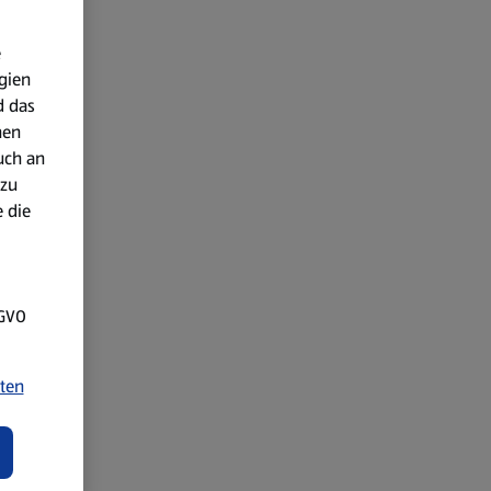
e
gien
d das
nen
uch an
 zu
 die
SGVO
ten