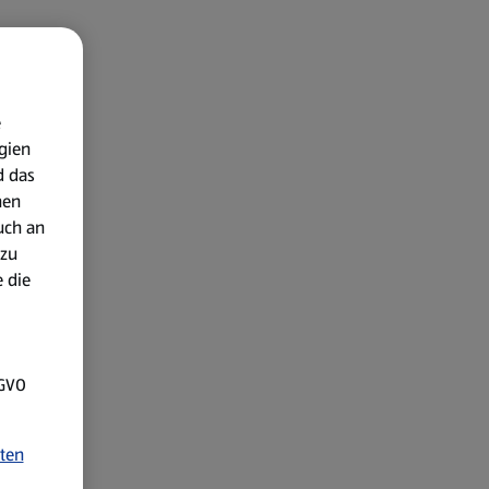
e
gien
d das
nen
uch an
 zu
 die
SGVO
ten