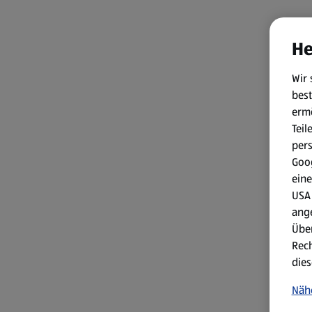
He
Wir 
best
erm
Teil
per
Goog
eine
USA 
ang
Über
Rech
dies
Näh