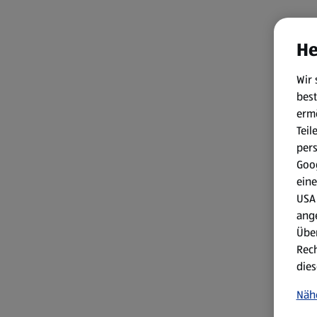
He
Wir 
best
erm
Teil
per
Goog
eine
USA 
ang
Über
Rech
dies
Näh