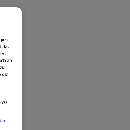
e
gien
d das
nen
uch an
 zu
 die
SGVO
ten