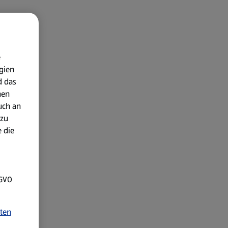
e
gien
d das
nen
uch an
 zu
 die
SGVO
ten