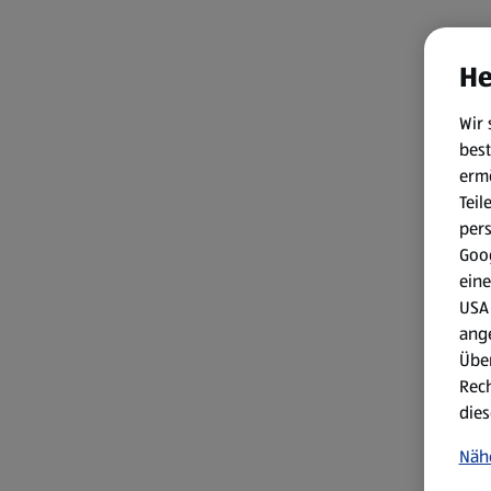
He
Wir 
best
erm
Teil
per
Goog
eine
USA 
ang
Über
Rech
dies
Näh