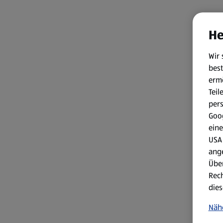
He
Wir 
best
erm
Teil
per
Goog
eine
USA 
ang
Über
Rech
dies
Näh