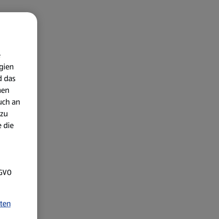
e
gien
d das
nen
uch an
 zu
 die
SGVO
ten