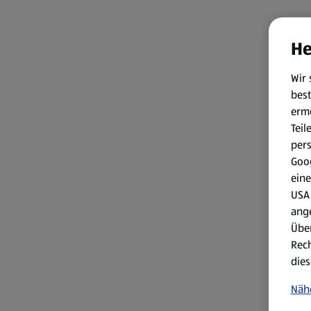
He
Wir 
best
erm
Teil
per
Goog
eine
USA 
ang
Über
Rech
dies
Näh