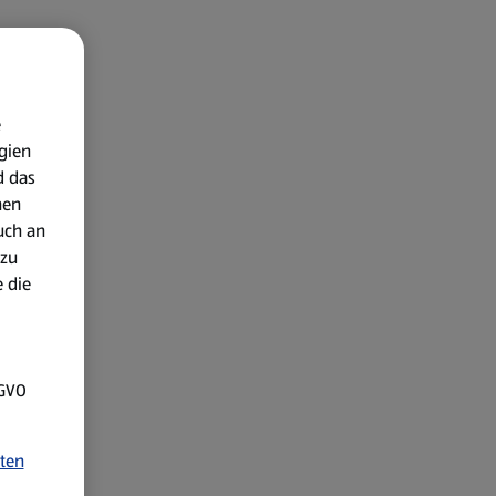
e
gien
d das
nen
uch an
 zu
 die
SGVO
ten