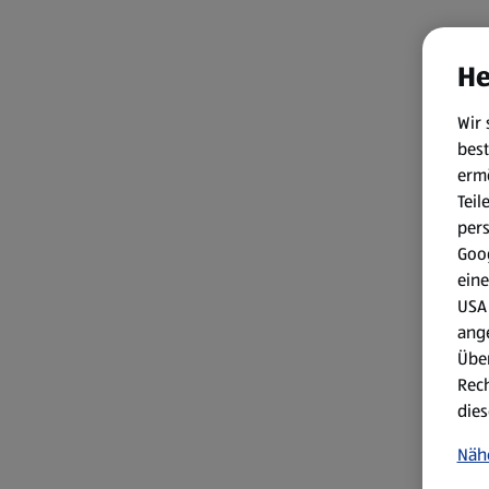
He
Wir 
best
erm
Teil
per
Goog
eine
USA 
ang
Über
Rech
dies
Näh