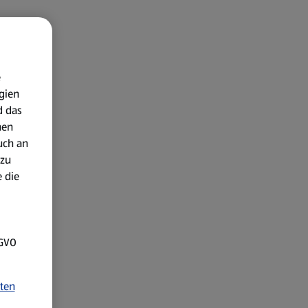
e
gien
d das
nen
uch an
 zu
 die
SGVO
ten