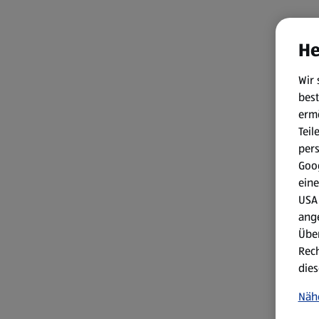
He
Wir 
best
erm
Teil
per
Goog
eine
USA 
ang
Über
Rech
dies
Näh