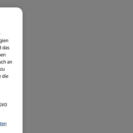
e
gien
d das
nen
uch an
 zu
 die
SGVO
ten