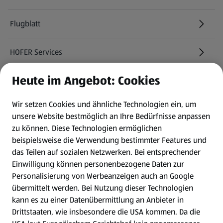
Flugblatt
HOFER Services
Heute im Angebot: Cookies
Newsletter
Wir setzen Cookies und ähnliche Technologien ein, um
WhatsApp
unsere Website bestmöglich an Ihre Bedürfnisse anpassen
zu können.
Diese Technologien ermöglichen
Gewinnspiele
beispielsweise die Verwendung bestimmter Features und
das Teilen auf sozialen Netzwerken. Bei entsprechender
Einwilligung können personenbezogene Daten zur
Mein HOFER. Meine Einkäufe.
Personalisierung von Werbeanzeigen auch an Google
übermittelt werden. Bei Nutzung dieser Technologien
Meine Meinung. Mein HOFER.
kann es zu einer Datenübermittlung an Anbieter in
Drittstaaten, wie insbesondere die USA kommen. Da die
Gutscheingroßbestellung