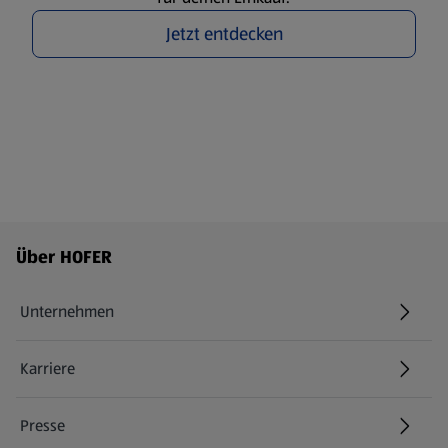
Jetzt entdecken
Fußzeilenmenü - weitere Links
Über HOFER
Unternehmen
Karriere
(öffnet in einem neuen Tab)
Presse