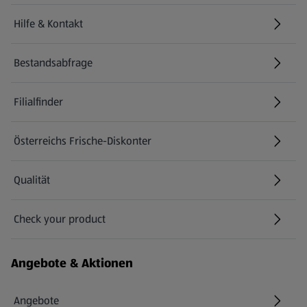
Hilfe & Kontakt
(öffnet in einem neuen Tab)
Bestandsabfrage
(öffnet in einem neuen Tab)
Filialfinder
Österreichs Frische-Diskonter
Qualität
Check your product
(öffnet in einem neuen Tab)
Angebote & Aktionen
Angebote