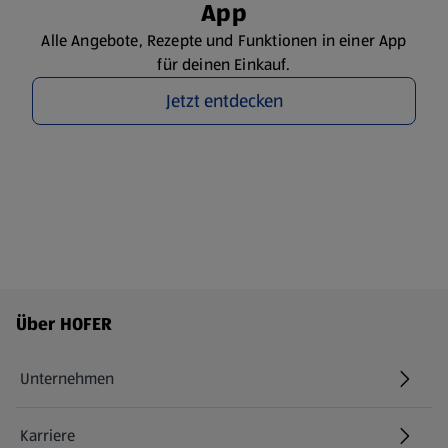
App
Alle Angebote, Rezepte und Funktionen in einer App
für deinen Einkauf.
Jetzt entdecken
Fußzeilenmenü - weitere Links
Über HOFER
Unternehmen
Karriere
(öffnet in einem neuen Tab)