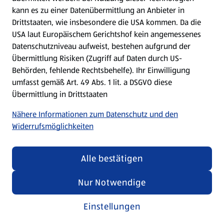
Meine Meinung. Mein HOFER.
kann es zu einer Datenübermittlung an Anbieter in
Drittstaaten, wie insbesondere die USA kommen. Da die
Gutscheingroßbestellung
USA laut Europäischem Gerichtshof kein angemessenes
(öffnet in einem neuen Tab)
Datenschutzniveau aufweist, bestehen aufgrund der
Übermittlung Risiken (Zugriff auf Daten durch US-
Folge uns hier:
Behörden, fehlende Rechtsbehelfe). Ihr Einwilligung
umfasst gemäß Art. 49 Abs. 1 lit. a DSGVO diese
Übermittlung in Drittstaaten
Jetzt die HOFER App downloaden
Nähere Informationen zum Datenschutz und den
Widerrufsmöglichkeiten
Alle bestätigen
Datenschutz- und Richtlinienmenü
(öffnet in einem neuen Tab)
Datenschutzhinweis &
Security Policy
Nur Notwendige
Impressum
Einstellungen
Cookie-Einstellungen