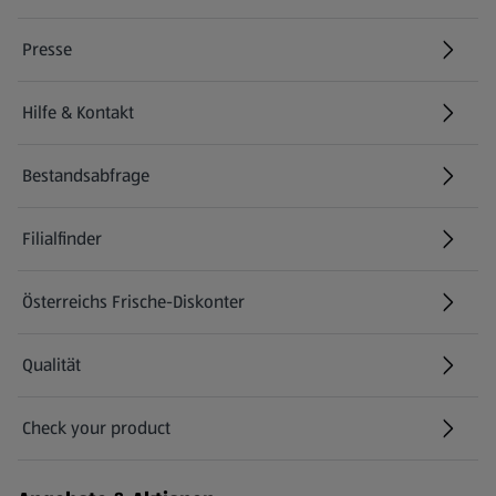
Presse
Hilfe & Kontakt
(öffnet in einem neuen Tab)
Bestandsabfrage
(öffnet in einem neuen Tab)
Filialfinder
Österreichs Frische-Diskonter
Qualität
Check your product
(öffnet in einem neuen Tab)