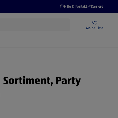
(öffnet in einem neuen Tab)
(öffnet in einem ne
Hilfe & Kontakt
Karriere
Rezeptwelt
Newsletter
HOFER Filialen
Meine Liste
STROM
 Sortiment, Party
n