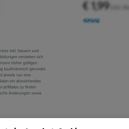
€ 1,99
inkl. M
Kühlung
eise inkl. Steuern und
Abbildungen verstehen sich
unsere bisher gültigen
ng kaufmännisch gerundet.
d jeweils nur eine
ilialen ein abweichendes
.at/filialen zu finden
tische Änderungen sowie