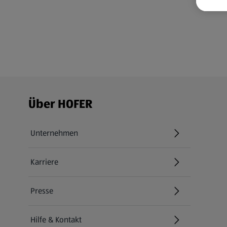
Fußzeilenmenü - weitere Links
Über HOFER
Unternehmen
Karriere
(öffnet in einem neuen Tab)
Presse
Hilfe & Kontakt
(öffnet in einem neuen Tab)