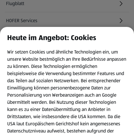
Flugblatt
HOFER Services
Heute im Angebot: Cookies
Newsletter
Wir setzen Cookies und ähnliche Technologien ein, um
WhatsApp
unsere Website bestmöglich an Ihre Bedürfnisse anpassen
zu können.
Diese Technologien ermöglichen
Gewinnspiele
beispielsweise die Verwendung bestimmter Features und
das Teilen auf sozialen Netzwerken. Bei entsprechender
Einwilligung können personenbezogene Daten zur
Mein HOFER. Meine Einkäufe.
Personalisierung von Werbeanzeigen auch an Google
übermittelt werden. Bei Nutzung dieser Technologien
Meine Meinung. Mein HOFER.
kann es zu einer Datenübermittlung an Anbieter in
Drittstaaten, wie insbesondere die USA kommen. Da die
Gutscheingroßbestellung
USA laut Europäischem Gerichtshof kein angemessenes
(öffnet in einem neuen Tab)
Datenschutzniveau aufweist, bestehen aufgrund der