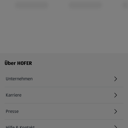
Fußzeilenmenü - weitere Links
Über HOFER
Unternehmen
Karriere
(öffnet in einem neuen Tab)
Presse
Hilfe & Kontakt