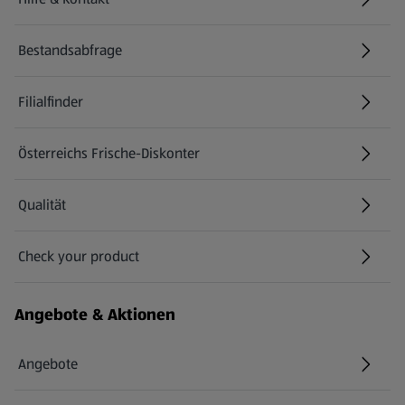
(öffnet in einem neuen Tab)
Bestandsabfrage
(öffnet in einem neuen Tab)
Filialfinder
Österreichs Frische-Diskonter
Qualität
Check your product
(öffnet in einem neuen Tab)
Angebote & Aktionen
Angebote