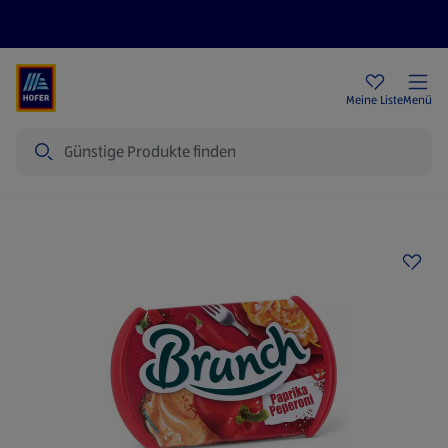
Rezeptwelt
Newsletter
HOFER Filialen
Meine Liste
Menü
Suche