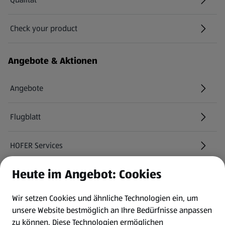
Check your product
(öffnet in einem neuen Tab)
Angebote & Aktionen
Angebote
Flugblatt
HOFER Services
Heute im Angebot: Cookies
Newsletter
Wir setzen Cookies und ähnliche Technologien ein, um
WhatsApp
unsere Website bestmöglich an Ihre Bedürfnisse anpassen
zu können.
Diese Technologien ermöglichen