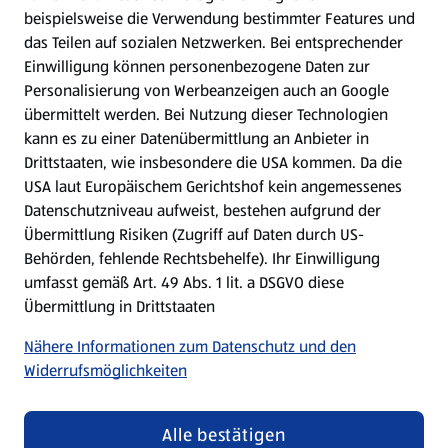
Gewinnspiele
beispielsweise die Verwendung bestimmter Features und
das Teilen auf sozialen Netzwerken. Bei entsprechender
Einwilligung können personenbezogene Daten zur
Mein HOFER. Meine Einkäufe.
Personalisierung von Werbeanzeigen auch an Google
übermittelt werden. Bei Nutzung dieser Technologien
Meine Meinung. Mein HOFER.
kann es zu einer Datenübermittlung an Anbieter in
Drittstaaten, wie insbesondere die USA kommen. Da die
Gutscheingroßbestellung
USA laut Europäischem Gerichtshof kein angemessenes
(öffnet in einem neuen Tab)
Datenschutzniveau aufweist, bestehen aufgrund der
Übermittlung Risiken (Zugriff auf Daten durch US-
Folge uns hier:
Behörden, fehlende Rechtsbehelfe). Ihr Einwilligung
umfasst gemäß Art. 49 Abs. 1 lit. a DSGVO diese
Übermittlung in Drittstaaten
Jetzt die HOFER App downloaden
Nähere Informationen zum Datenschutz und den
Widerrufsmöglichkeiten
Alle bestätigen