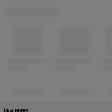
Fußzeilenmenü - weitere Links
Über HOFER