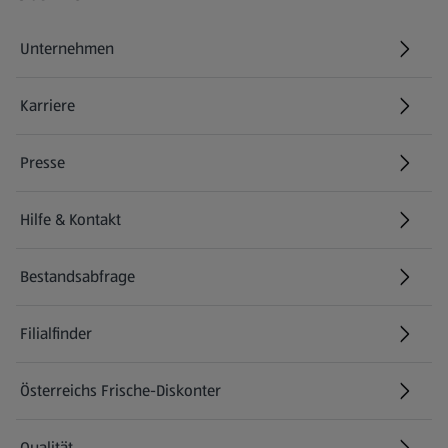
Unternehmen
Karriere
(öffnet in einem neuen Tab)
Presse
Hilfe & Kontakt
(öffnet in einem neuen Tab)
Bestandsabfrage
(öffnet in einem neuen Tab)
Filialfinder
Österreichs Frische-Diskonter
Qualität