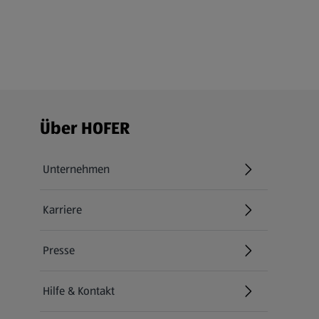
Fußzeilenmenü - weitere Links
Über HOFER
Unternehmen
Karriere
(öffnet in einem neuen Tab)
Presse
Hilfe & Kontakt
(öffnet in einem neuen Tab)