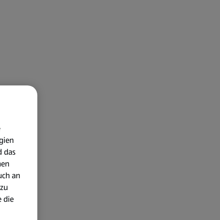
e
gien
d das
nen
uch an
 zu
 die