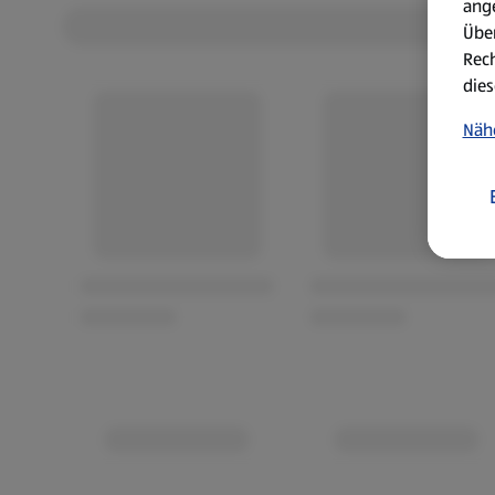
ang
Über
Rech
dies
Näh