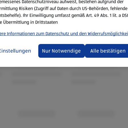
emessenes Datenschutzniveau aufweist, bestehen aufgrund der
mittlung Risiken (Zugriff auf Daten durch US-Behörden, fehlende
tsbehelfe). Ihr Einwilligung umfasst gemäß Art. 49 Abs. 1 lit. a D
e Übermittlung in Drittstaaten
ere Informationen zum Datenschutz und den Widerrufsmöglichkei
Einstellungen
Nur Notwendige
Alle bestätigen