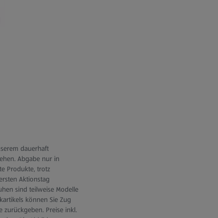
tlich)
unserem dauerhaft
tehen. Abgabe nur in
e Produkte, trotz
ersten Aktionstag
huhen sind teilweise Modelle
ikartikels können Sie Zug
le zurückgeben. Preise inkl.