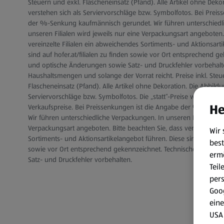
Steuern und exkl. Flascheneinsatz (Pfand). Alle Artikel ohne Deko
verstehen sich als Serviervorschläge bzw. Symbolfotos. Bei Prei
der %-Senkung kaufmännisch gerundet. Wir führen unterschiedl
unseren Filialen wird jeweils nur eine Verpackungsart angeboten. 
vereinzelte Filialen ein abweichendes Sortiments- und Aktionsart
sind auf hofer.at/filialen zu finden sowie vor Ort entsprechend g
und optische Änderungen sowie Satz- und Druckfehler vorbehalt
Haushaltsmengen und solange der Vorrat reicht. Preise inkl. Steu
Flascheneinsatz (Pfand). Alle Artikel ohne Dekoration. Die Abbild
Serviervorschläge bzw. Symbolfotos. Die „statt“-Preise waren uns
He
Verkaufspreise. Bei Preissenkungen ist die Angabe der %-Senku
Wir führen unterschiedliche Verpackungen. In unseren Filialen wir
Verpackungsart angeboten. Bitte beachten Sie, dass vereinzelte F
Wir 
Sortiments- und Aktionsartikelangebot führen. Diese sind auf hofer
best
sowie vor Ort entsprechend gekennzeichnet. Technische und op
erm
Satz- und Druckfehler vorbehalten.
Teil
per
Goog
eine
USA 