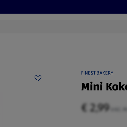
Grillen
ONLINESHOP
HOFER REISEN, HoT, FOTOS, GRÜN
(öffnet in einem neuen Tab)
FINEST BAKERY
Mini Ko
€ 2,99
inkl. 