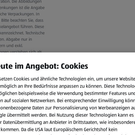
ration. Die Abbildungen
ssenkungen ist die Angabe
iche Verpackungen. In
Bitte beachten Sie, dass
ikelangebot führen. Diese
ekennzeichnet. Technische
en. Abgabe nur in
ern und exkl.
ungen verstehen sich als
ere bisher gültigen
ute im Angebot: Cookies
ng kaufmännisch gerundet.
d jeweils nur eine
ilialen ein abweichendes
setzen Cookies und ähnliche Technologien ein, um unsere Websit
.at/filialen zu finden
möglich an Ihre Bedürfnisse anpassen zu können.
Diese Technolo
tische Änderungen sowie
öglichen beispielsweise die Verwendung bestimmter Features un
en auf sozialen Netzwerken. Bei entsprechender Einwilligung kön
sonenbezogene Daten zur Personalisierung von Werbeanzeigen a
le übermittelt werden. Bei Nutzung dieser Technologien kann es
r Datenübermittlung an Anbieter in Drittstaaten, wie insbesondere
kommen. Da die USA laut Europäischem Gerichtshof kein