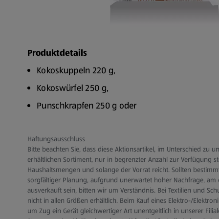
Produktdetails
Kokoskuppeln 220 g,
Kokoswürfel 250 g,
Punschkrapfen 250 g oder
Weißer Punschkrapfen 250 g
Haftungsausschluss
Zitronenwürfel 250 g (Im Frühjahr/Sommer erhäl
Bitte beachten Sie, dass diese Aktionsartikel, im Unterschied zu 
erhältlichen Sortiment, nur in begrenzter Anzahl zur Verfügung s
Haushaltsmengen und solange der Vorrat reicht. Sollten bestimmt
sorgfältiger Planung, aufgrund unerwartet hoher Nachfrage, am 
ausverkauft sein, bitten wir um Verständnis. Bei Textilien und Sc
nicht in allen Größen erhältlich. Beim Kauf eines Elektro-/Elektron
um Zug ein Gerät gleichwertiger Art unentgeltlich in unserer Filia