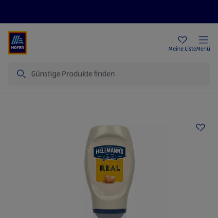
Rezeptwelt
Newsletter
HOFER Filialen
Meine Liste
Menü
Suche