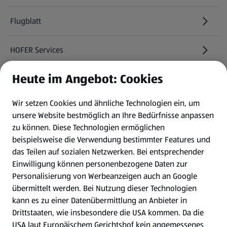
Flugblatt
HOFER Services
Heute im Angebot: Cookies
Newsletter
Wir setzen Cookies und ähnliche Technologien ein, um
WhatsApp
unsere Website bestmöglich an Ihre Bedürfnisse anpassen
zu können.
Diese Technologien ermöglichen
Gewinnspiele
beispielsweise die Verwendung bestimmter Features und
das Teilen auf sozialen Netzwerken. Bei entsprechender
Einwilligung können personenbezogene Daten zur
Mein HOFER. Meine Einkäufe.
Personalisierung von Werbeanzeigen auch an Google
übermittelt werden. Bei Nutzung dieser Technologien
Meine Meinung. Mein HOFER.
kann es zu einer Datenübermittlung an Anbieter in
Drittstaaten, wie insbesondere die USA kommen. Da die
Gutscheingroßbestellung
USA laut Europäischem Gerichtshof kein angemessenes