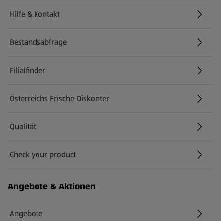
Hilfe & Kontakt
(öffnet in einem neuen Tab)
Bestandsabfrage
(öffnet in einem neuen Tab)
Filialfinder
Österreichs Frische-Diskonter
Qualität
Check your product
(öffnet in einem neuen Tab)
Angebote & Aktionen
Angebote