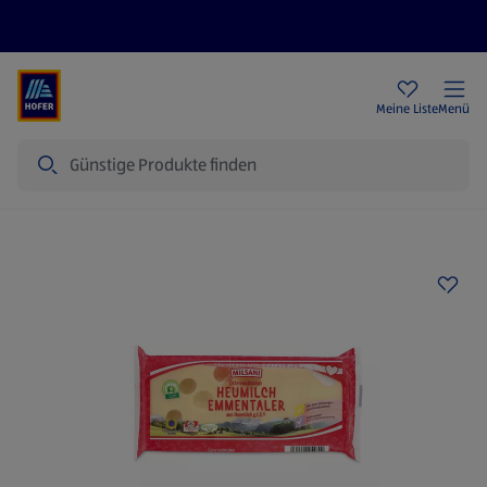
Rezeptwelt
Newsletter
HOFER Filialen
Meine Liste
Menü
Suche