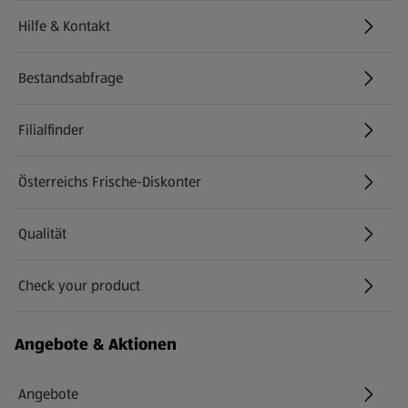
Hilfe & Kontakt
(öffnet in einem neuen Tab)
Bestandsabfrage
(öffnet in einem neuen Tab)
Filialfinder
Österreichs Frische-Diskonter
Qualität
Check your product
(öffnet in einem neuen Tab)
Angebote & Aktionen
Angebote