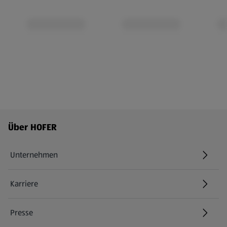
Fußzeilenmenü - weitere Links
Über HOFER
Unternehmen
Karriere
(öffnet in einem neuen Tab)
Presse