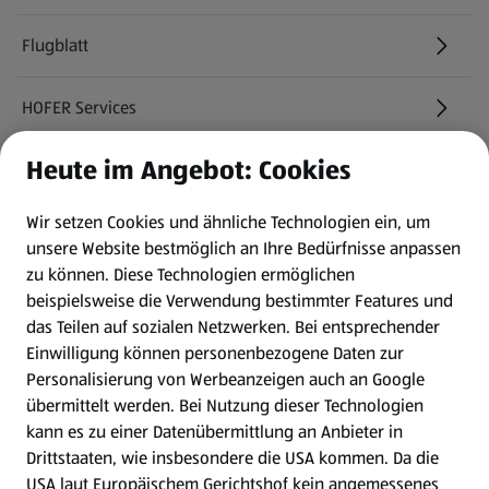
Flugblatt
HOFER Services
Heute im Angebot: Cookies
Newsletter
Wir setzen Cookies und ähnliche Technologien ein, um
WhatsApp
unsere Website bestmöglich an Ihre Bedürfnisse anpassen
zu können.
Diese Technologien ermöglichen
Gewinnspiele
beispielsweise die Verwendung bestimmter Features und
das Teilen auf sozialen Netzwerken. Bei entsprechender
Einwilligung können personenbezogene Daten zur
Mein HOFER. Meine Einkäufe.
Personalisierung von Werbeanzeigen auch an Google
übermittelt werden. Bei Nutzung dieser Technologien
Meine Meinung. Mein HOFER.
kann es zu einer Datenübermittlung an Anbieter in
Drittstaaten, wie insbesondere die USA kommen. Da die
Gutscheingroßbestellung
USA laut Europäischem Gerichtshof kein angemessenes