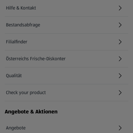
Hilfe & Kontakt
(öffnet in einem neuen Tab)
Bestandsabfrage
(öffnet in einem neuen Tab)
Filialfinder
Österreichs Frische-Diskonter
Qualität
Check your product
(öffnet in einem neuen Tab)
Angebote & Aktionen
Angebote