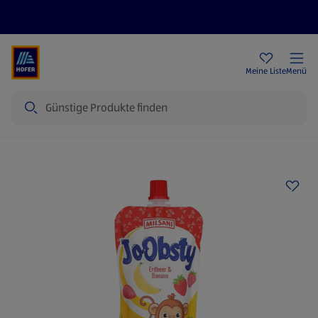
Rezeptwelt
Newsletter
HOFER Filialen
Meine Liste
Menü
Suche