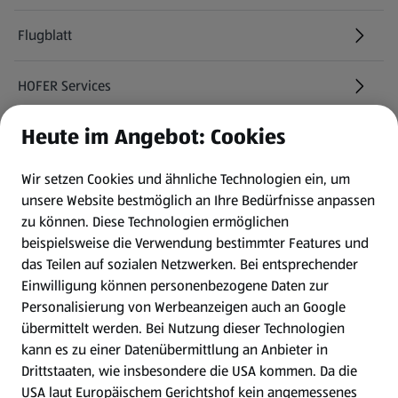
Flugblatt
HOFER Services
Heute im Angebot: Cookies
Newsletter
Wir setzen Cookies und ähnliche Technologien ein, um
WhatsApp
unsere Website bestmöglich an Ihre Bedürfnisse anpassen
zu können.
Diese Technologien ermöglichen
Gewinnspiele
beispielsweise die Verwendung bestimmter Features und
das Teilen auf sozialen Netzwerken. Bei entsprechender
Einwilligung können personenbezogene Daten zur
Mein HOFER. Meine Einkäufe.
Personalisierung von Werbeanzeigen auch an Google
übermittelt werden. Bei Nutzung dieser Technologien
Meine Meinung. Mein HOFER.
kann es zu einer Datenübermittlung an Anbieter in
Drittstaaten, wie insbesondere die USA kommen. Da die
Gutscheingroßbestellung
USA laut Europäischem Gerichtshof kein angemessenes
(öffnet in einem neuen Tab)