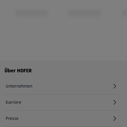
Fußzeilenmenü - weitere Links
Über HOFER
Unternehmen
Karriere
(öffnet in einem neuen Tab)
Presse