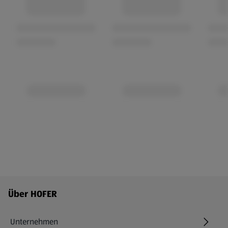
Fußzeilenmenü - weitere Links
Über HOFER
Unternehmen