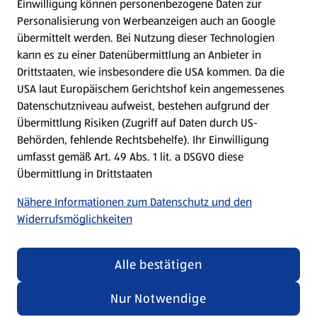
Einwilligung können personenbezogene Daten zur
Mein HOFER. Meine Einkäufe.
Personalisierung von Werbeanzeigen auch an Google
übermittelt werden. Bei Nutzung dieser Technologien
Meine Meinung. Mein HOFER.
kann es zu einer Datenübermittlung an Anbieter in
Drittstaaten, wie insbesondere die USA kommen. Da die
Gutscheingroßbestellung
USA laut Europäischem Gerichtshof kein angemessenes
(öffnet in einem neuen Tab)
Datenschutzniveau aufweist, bestehen aufgrund der
Übermittlung Risiken (Zugriff auf Daten durch US-
Folge uns hier:
Behörden, fehlende Rechtsbehelfe). Ihr Einwilligung
umfasst gemäß Art. 49 Abs. 1 lit. a DSGVO diese
Übermittlung in Drittstaaten
Jetzt die HOFER App downloaden
Nähere Informationen zum Datenschutz und den
Widerrufsmöglichkeiten
Alle bestätigen
Datenschutz- und Richtlinienmenü
(öffnet in einem neuen Tab)
Datenschutzhinweis &
Security Policy
Nur Notwendige
Impressum