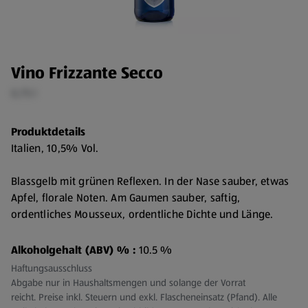
Vino Frizzante Secco
0,75 l
Produktdetails
Italien, 10,5% Vol.
Blassgelb mit grünen Reflexen. In der Nase sauber, etwas
Apfel, florale Noten. Am Gaumen sauber, saftig,
ordentliches Mousseux, ordentliche Dichte und Länge.
Speiseempfehlung:
Ideal zur Party, als Aperitif, als
Alkoholgehalt (ABV) % :
10.5 %
Genuss für zwischendurch oder zu fruchtigen Desserts
Haftungsausschluss
Abgabe nur in Haushaltsmengen und solange der Vorrat
Serviertemperatur:
6 - 8 °C
reicht. Preise inkl. Steuern und exkl. Flascheneinsatz (Pfand). Alle