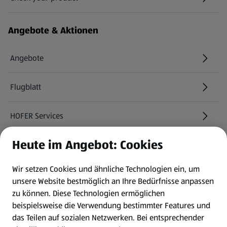
(öffnet in einem neuen Tab)
Angebote & Aktionen
Angebote
Flugblatt
HOFER Services
Heute im Angebot: Cookies
Newsletter
Wir setzen Cookies und ähnliche Technologien ein, um
WhatsApp
unsere Website bestmöglich an Ihre Bedürfnisse anpassen
zu können.
Diese Technologien ermöglichen
Gewinnspiele
beispielsweise die Verwendung bestimmter Features und
das Teilen auf sozialen Netzwerken. Bei entsprechender