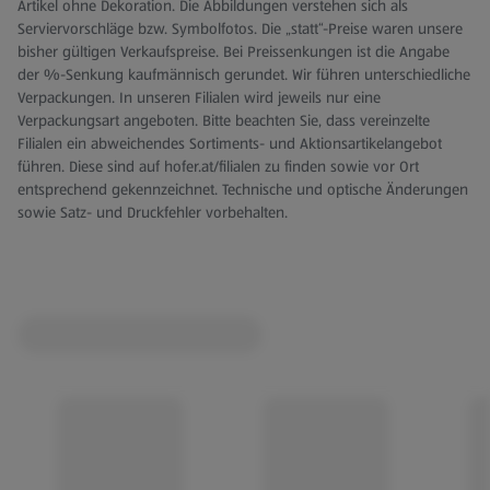
Artikel ohne Dekoration. Die Abbildungen verstehen sich als
Serviervorschläge bzw. Symbolfotos. Die „statt“-Preise waren unsere
Lagerfähigkeit bei richtiger Lagerung:
bis zu 1 Jahr. Es
bisher gültigen Verkaufspreise. Bei Preissenkungen ist die Angabe
wird empfohlen, diesen Frizzante frisch zu genießen. Evtl.
der %-Senkung kaufmännisch gerundet. Wir führen unterschiedliche
Lagerung an einem kühlen, trockenen, möglichst dunklem
Verpackungen. In unseren Filialen wird jeweils nur eine
Ort.
Verpackungsart angeboten. Bitte beachten Sie, dass vereinzelte
Filialen ein abweichendes Sortiments- und Aktionsartikelangebot
führen. Diese sind auf hofer.at/filialen zu finden sowie vor Ort
entsprechend gekennzeichnet. Technische und optische Änderungen
sowie Satz- und Druckfehler vorbehalten.