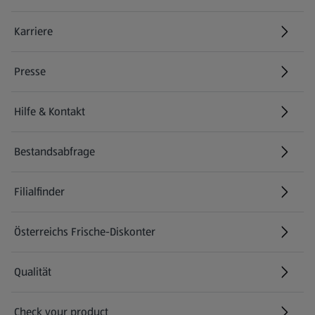
Karriere
(öffnet in einem neuen Tab)
Presse
Hilfe & Kontakt
(öffnet in einem neuen Tab)
Bestandsabfrage
(öffnet in einem neuen Tab)
Filialfinder
Österreichs Frische-Diskonter
Qualität
Check your product