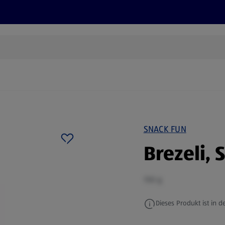
Grillen
ONLINESHOP
HOFER REISEN, HoT, FOTOS, GRÜN
(öffnet in einem neuen Tab)
SNACK FUN
Brezeli,
150 g
Dieses Produkt ist in de