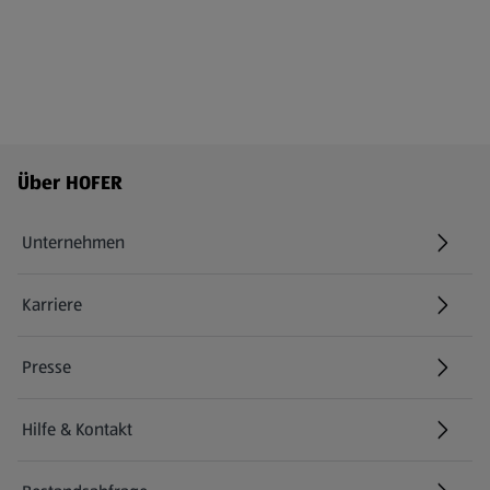
Fußzeilenmenü - weitere Links
Über HOFER
Unternehmen
Karriere
(öffnet in einem neuen Tab)
Presse
Hilfe & Kontakt
(öffnet in einem neuen Tab)