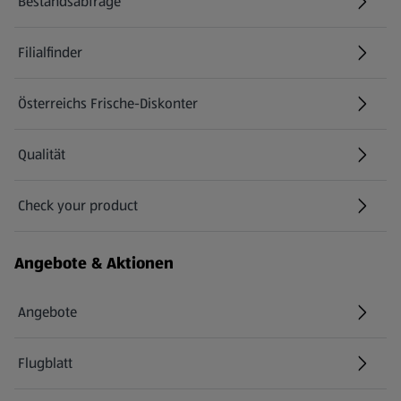
Bestandsabfrage
(öffnet in einem neuen Tab)
Filialfinder
Österreichs Frische-Diskonter
Qualität
Check your product
(öffnet in einem neuen Tab)
Angebote & Aktionen
Angebote
Flugblatt