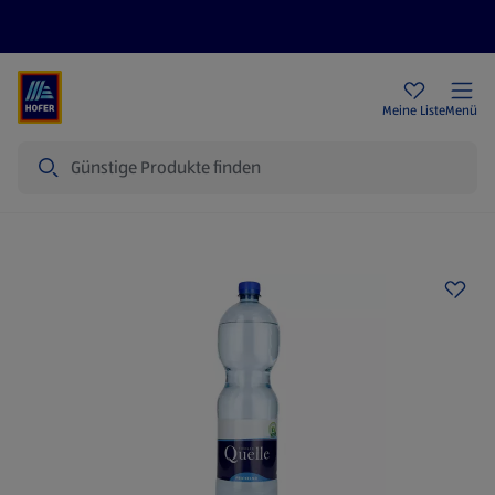
Rezeptwelt
Newsletter
HOFER Filialen
Meine Liste
Menü
Suche