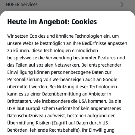
HOFER Services
Heute im Angebot: Cookies
Newsletter
Wir setzen Cookies und ähnliche Technologien ein, um
WhatsApp
unsere Website bestmöglich an Ihre Bedürfnisse anpassen
zu können.
Diese Technologien ermöglichen
Gewinnspiele
beispielsweise die Verwendung bestimmter Features und
das Teilen auf sozialen Netzwerken. Bei entsprechender
Einwilligung können personenbezogene Daten zur
Mein HOFER. Meine Einkäufe.
Personalisierung von Werbeanzeigen auch an Google
übermittelt werden. Bei Nutzung dieser Technologien
Meine Meinung. Mein HOFER.
kann es zu einer Datenübermittlung an Anbieter in
Drittstaaten, wie insbesondere die USA kommen. Da die
Gutscheingroßbestellung
USA laut Europäischem Gerichtshof kein angemessenes
(öffnet in einem neuen Tab)
Datenschutzniveau aufweist, bestehen aufgrund der
Übermittlung Risiken (Zugriff auf Daten durch US-
Folge uns hier:
Behörden, fehlende Rechtsbehelfe). Ihr Einwilligung