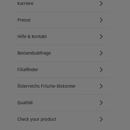
Karriere
(öffnet in einem neuen Tab)
Presse
Hilfe & Kontakt
(öffnet in einem neuen Tab)
Bestandsabfrage
(öffnet in einem neuen Tab)
Filialfinder
Österreichs Frische-Diskonter
Qualität
Check your product
(öffnet in einem neuen Tab)