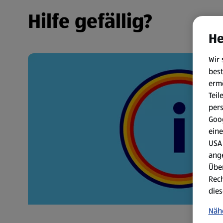
Hilfe gefällig?
He
Wir 
best
erm
Teil
per
Goog
eine
USA 
ang
Über
Rech
dies
Näh