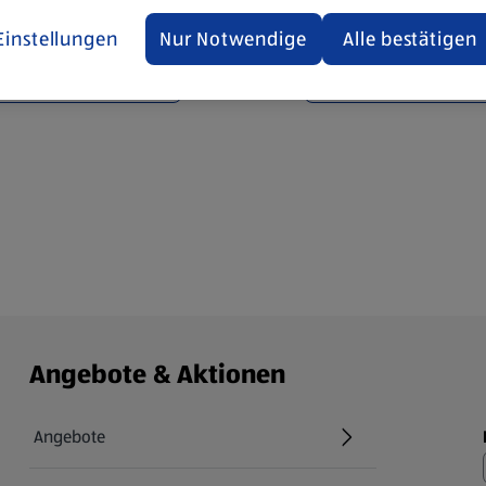
ntworten.
Wie k
Einstellungen
Nur Notwendige
Alle bestätigen
Angebote & Aktionen
Angebote