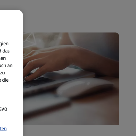
e
gien
d das
nen
uch an
 zu
 die
SGVO
ten