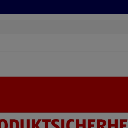
Grillen
ONLINESHOP
HOFER REISEN, HoT, FOTOS, GRÜN
(öffnet in einem neuen Tab)