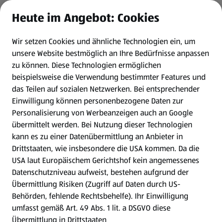
Heute im Angebot: Cookies
Newsletter
Wir setzen Cookies und ähnliche Technologien ein, um
WhatsApp
unsere Website bestmöglich an Ihre Bedürfnisse anpassen
zu können.
Diese Technologien ermöglichen
Gewinnspiele
beispielsweise die Verwendung bestimmter Features und
das Teilen auf sozialen Netzwerken. Bei entsprechender
Einwilligung können personenbezogene Daten zur
Mein HOFER. Meine Einkäufe.
Personalisierung von Werbeanzeigen auch an Google
übermittelt werden. Bei Nutzung dieser Technologien
Meine Meinung. Mein HOFER.
kann es zu einer Datenübermittlung an Anbieter in
Drittstaaten, wie insbesondere die USA kommen. Da die
Gutscheingroßbestellung
USA laut Europäischem Gerichtshof kein angemessenes
(öffnet in einem neuen Tab)
Datenschutzniveau aufweist, bestehen aufgrund der
Übermittlung Risiken (Zugriff auf Daten durch US-
Folge uns hier:
Behörden, fehlende Rechtsbehelfe). Ihr Einwilligung
umfasst gemäß Art. 49 Abs. 1 lit. a DSGVO diese
Übermittlung in Drittstaaten