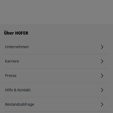
Fußzeilenmenü - weitere Links
Über HOFER
Unternehmen
Karriere
(öffnet in einem neuen Tab)
Presse
Hilfe & Kontakt
(öffnet in einem neuen Tab)
Bestandsabfrage
(öffnet in einem neuen Tab)