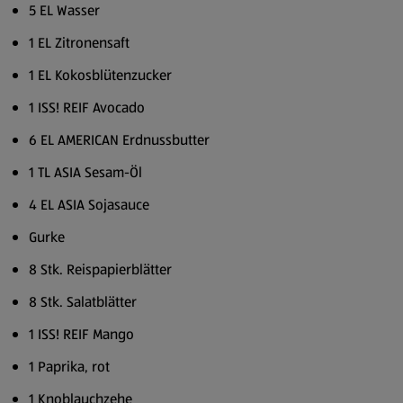
5 EL Wasser
1 EL Zitronensaft
1 EL Kokosblütenzucker
1 ISS! REIF Avocado
6 EL AMERICAN Erdnussbutter
1 TL ASIA Sesam-Öl
4 EL ASIA Sojasauce
Gurke
8 Stk. Reispapierblätter
8 Stk. Salatblätter
1 ISS! REIF Mango
1 Paprika, rot
1 Knoblauchzehe