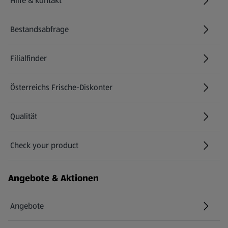
Hilfe & Kontakt
(öffnet in einem neuen Tab)
Bestandsabfrage
(öffnet in einem neuen Tab)
Filialfinder
Österreichs Frische-Diskonter
Qualität
Check your product
(öffnet in einem neuen Tab)
Angebote & Aktionen
Angebote