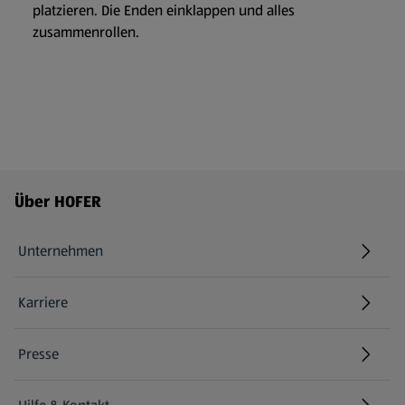
platzieren. Die Enden einklappen und alles
zusammenrollen.
Fußzeilenmenü - weitere Links
Über HOFER
Unternehmen
Karriere
(öffnet in einem neuen Tab)
Presse