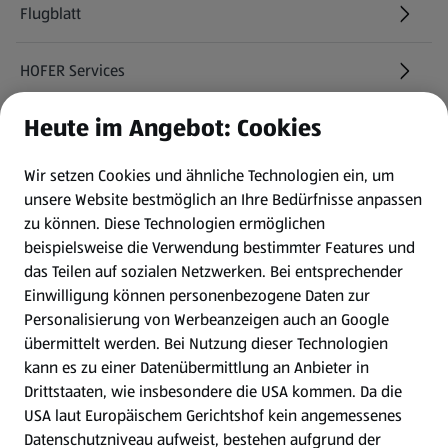
Flugblatt
HOFER Services
Heute im Angebot: Cookies
Newsletter
Wir setzen Cookies und ähnliche Technologien ein, um
WhatsApp
unsere Website bestmöglich an Ihre Bedürfnisse anpassen
zu können.
Diese Technologien ermöglichen
Gewinnspiele
beispielsweise die Verwendung bestimmter Features und
das Teilen auf sozialen Netzwerken. Bei entsprechender
Einwilligung können personenbezogene Daten zur
Mein HOFER. Meine Einkäufe.
Personalisierung von Werbeanzeigen auch an Google
übermittelt werden. Bei Nutzung dieser Technologien
Meine Meinung. Mein HOFER.
kann es zu einer Datenübermittlung an Anbieter in
Drittstaaten, wie insbesondere die USA kommen. Da die
Gutscheingroßbestellung
USA laut Europäischem Gerichtshof kein angemessenes
(öffnet in einem neuen Tab)
Datenschutzniveau aufweist, bestehen aufgrund der