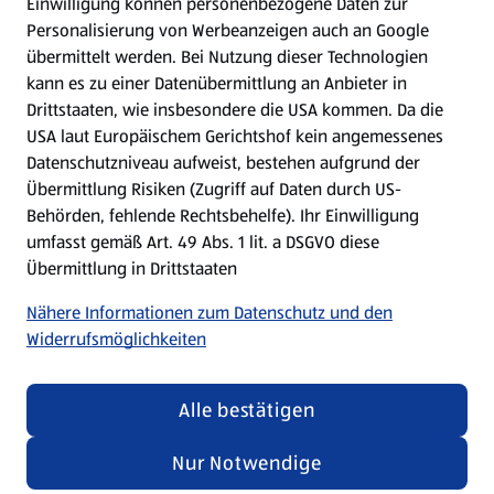
Einwilligung können personenbezogene Daten zur
Mein HOFER. Meine Einkäufe.
Personalisierung von Werbeanzeigen auch an Google
übermittelt werden. Bei Nutzung dieser Technologien
Meine Meinung. Mein HOFER.
kann es zu einer Datenübermittlung an Anbieter in
Drittstaaten, wie insbesondere die USA kommen. Da die
Gutscheingroßbestellung
USA laut Europäischem Gerichtshof kein angemessenes
(öffnet in einem neuen Tab)
Datenschutzniveau aufweist, bestehen aufgrund der
Übermittlung Risiken (Zugriff auf Daten durch US-
Folge uns hier:
Behörden, fehlende Rechtsbehelfe). Ihr Einwilligung
umfasst gemäß Art. 49 Abs. 1 lit. a DSGVO diese
Übermittlung in Drittstaaten
Jetzt die HOFER App downloaden
Nähere Informationen zum Datenschutz und den
Widerrufsmöglichkeiten
Alle bestätigen
Datenschutz- und Richtlinienmenü
(öffnet in einem neuen Tab)
Datenschutzhinweis &
Security Policy
Nur Notwendige
Impressum