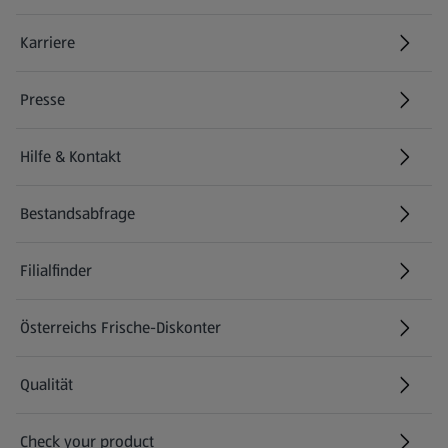
Karriere
(öffnet in einem neuen Tab)
Presse
Hilfe & Kontakt
(öffnet in einem neuen Tab)
Bestandsabfrage
(öffnet in einem neuen Tab)
Filialfinder
Österreichs Frische-Diskonter
Qualität
Check your product