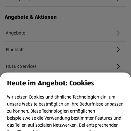
(öffnet in einem neuen Tab)
Angebote & Aktionen
Angebote
Flugblatt
HOFER Services
Heute im Angebot: Cookies
Newsletter
Wir setzen Cookies und ähnliche Technologien ein, um
WhatsApp
unsere Website bestmöglich an Ihre Bedürfnisse anpassen
zu können.
Diese Technologien ermöglichen
Gewinnspiele
beispielsweise die Verwendung bestimmter Features und
das Teilen auf sozialen Netzwerken. Bei entsprechender