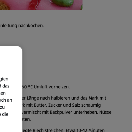
Anleitung nachkochen.
e
gien
d das
itze oder 160 °C Umluft vorheizen.
nen
lleschote der Länge nach halbieren und das Mark mit
uch an
 Vanillemark mit Butter, Zucker und Salz schaumig
 zu
n und Mehl vermischt mit Backpulver unterheben. Nüsse
 die
den verkneten.
pier ausgelegte Blech streichen. Etwa 10–12 Minuten