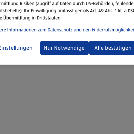
mittlung Risiken (Zugriff auf Daten durch US-Behörden, fehlende
backen.
tsbehelfe). Ihr Einwilligung umfasst gemäß Art. 49 Abs. 1 lit. a D
Rechtecke herausschneiden u
e Übermittlung in Drittstaaten
Glasur Staubzucker, Zitrone
ere Informationen zum Datenschutz und den Widerrufsmöglichkei
Zitronenglasur bepinseln u
Einstellungen
Nur Notwendige
Alle bestätigen