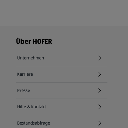
Fußzeilenmenü - weitere Links
Über HOFER
Unternehmen
Karriere
(öffnet in einem neuen Tab)
Presse
Hilfe & Kontakt
(öffnet in einem neuen Tab)
Bestandsabfrage
(öffnet in einem neuen Tab)