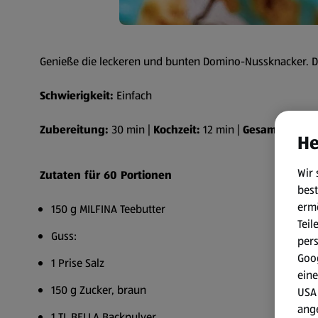
Genieße die leckeren und bunten Domino-Nussknacker. Da
Schwierigkeit:
Einfach
Zubereitung:
30 min |
Kochzeit:
12 min |
Gesamtzeit:
42
He
Wir 
Zutaten für 60 Portionen
best
erm
150 g MILFINA Teebutter
Teil
Guss:
per
Goog
1 Prise Salz
eine
150 g Zucker, braun
USA 
ang
1 TL BELLA Backpulver