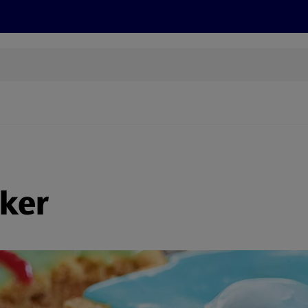
Grillen
ONLINESHOP
HOFER REISEN, HoT, FOTOS, GRÜN
(öffnet in einem neuen Tab)
ker