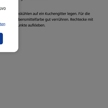
SGVO
nd zum Auskühlen auf ein Kuchengitter legen. Für die
nsaft und Lebensmittelfarbe gut verrühren. Rechtecke mit
ten
nd Dominopunkte aufkleben.