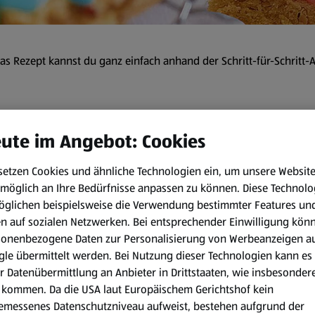
s Rezept kannst du ganz einfach anhand der Schritt-für-Schritt-
 min
ute im Angebot: Cookies
setzen Cookies und ähnliche Technologien ein, um unsere Websit
Zubereitungsart:
möglich an Ihre Bedürfnisse anpassen zu können.
Diese Technolo
öglichen beispielsweise die Verwendung bestimmter Features un
Ofen auf 180 °C Ober-/Unterh
en auf sozialen Netzwerken. Bei entsprechender Einwilligung kön
Nüsse grob zerkleinern. Vani
sonenbezogene Daten zur Personalisierung von Werbeanzeigen a
einem Löffel herausschaben.
le übermittelt werden. Bei Nutzung dieser Technologien kann es
schlagen. Das Ei unterrühre
r Datenübermittlung an Anbieter in Drittstaaten, wie insbesondere
dazu geben und mit den Hän
kommen. Da die USA laut Europäischem Gerichtshof kein
emessenes Datenschutzniveau aufweist, bestehen aufgrund der
Die Masse auf das mit Backpa