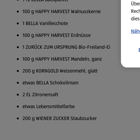
Über
Rech
100 g HAPPY HARVEST Walnusskerne
dies
1 BELLA Vanilleschote
Näh
100 g HAPPY HARVEST Erdnüsse
1 ZURÜCK ZUM URSPRUNG Bio-Freiland-Ei
100 g HAPPY HARVEST Mandeln, ganz
200 g KORNGOLD Weizenmehl, glatt
etwas BELLA Schokolinsen
2 EL Zitronensaft
etwas Lebensmittelfarbe
200 g WIENER ZUCKER Staubzucker