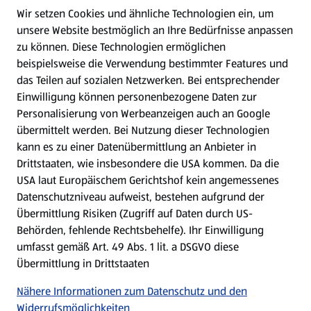
Wir setzen Cookies und ähnliche Technologien ein, um
WhatsApp
unsere Website bestmöglich an Ihre Bedürfnisse anpassen
zu können.
Diese Technologien ermöglichen
Gewinnspiele
beispielsweise die Verwendung bestimmter Features und
das Teilen auf sozialen Netzwerken. Bei entsprechender
Einwilligung können personenbezogene Daten zur
Mein HOFER. Meine Einkäufe.
Personalisierung von Werbeanzeigen auch an Google
übermittelt werden. Bei Nutzung dieser Technologien
Meine Meinung. Mein HOFER.
kann es zu einer Datenübermittlung an Anbieter in
Drittstaaten, wie insbesondere die USA kommen. Da die
Gutscheingroßbestellung
USA laut Europäischem Gerichtshof kein angemessenes
(öffnet in einem neuen Tab)
Datenschutzniveau aufweist, bestehen aufgrund der
Übermittlung Risiken (Zugriff auf Daten durch US-
Folge uns hier:
Behörden, fehlende Rechtsbehelfe). Ihr Einwilligung
umfasst gemäß Art. 49 Abs. 1 lit. a DSGVO diese
Übermittlung in Drittstaaten
Jetzt die HOFER App downloaden
Nähere Informationen zum Datenschutz und den
Widerrufsmöglichkeiten