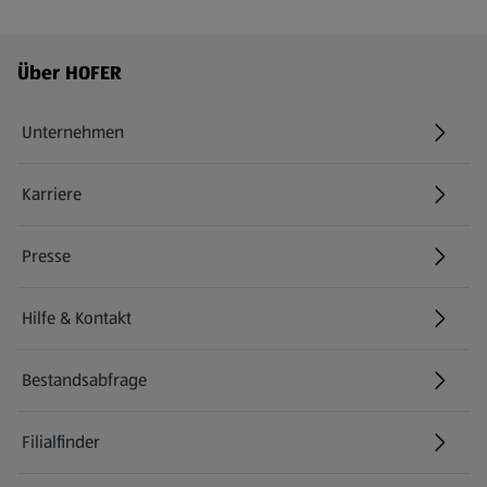
Fußzeilenmenü - weitere Links
Über HOFER
Unternehmen
Karriere
(öffnet in einem neuen Tab)
Presse
Hilfe & Kontakt
(öffnet in einem neuen Tab)
Bestandsabfrage
(öffnet in einem neuen Tab)
Filialfinder