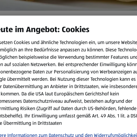
 zur Jause oder als kleiner Snack zwischendurch. Die Zubereitung er
ute im Angebot: Cookies
setzen Cookies und ähnliche Technologien ein, um unsere Websit
möglich an Ihre Bedürfnisse anpassen zu können.
Diese Technolo
öglichen beispielsweise die Verwendung bestimmter Features un
 min
en auf sozialen Netzwerken. Bei entsprechender Einwilligung kön
sonenbezogene Daten zur Personalisierung von Werbeanzeigen a
le übermittelt werden. Bei Nutzung dieser Technologien kann es
Zubereitungsart:
r Datenübermittlung an Anbieter in Drittstaaten, wie insbesondere
kommen. Da die USA laut Europäischem Gerichtshof kein
Für die Fetadreiecke das Eig
emessenes Datenschutzniveau aufweist, bestehen aufgrund der
gehackten Petersilie und der
mittlung Risiken (Zugriff auf Daten durch US-Behörden, fehlende
vermengen. Mit Pfeffer abs
tsbehelfe). Ihr Einwilligung umfasst gemäß Art. 49 Abs. 1 lit. a D
e Übermittlung in Drittstaaten
Jedes Filo-Teigblatt in drei S
ere Informationen zum Datenschutz und den Widerrufsmöglichkei
Einen vollen Teelöffel der F