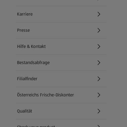
Karriere
(öffnet in einem neuen Tab)
Presse
Hilfe & Kontakt
(öffnet in einem neuen Tab)
Bestandsabfrage
(öffnet in einem neuen Tab)
Filialfinder
Österreichs Frische-Diskonter
Qualität