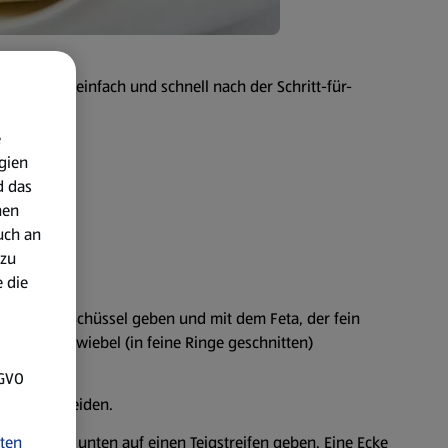
folgt ganz einfach und schnell nach der Schritt-für-
e
gien
d das
nen
uch an
 zu
 die
elb in eine Schüssel geben und mit dem Feta, der fein
 Frühlingszwiebel (in feine Ringe geschnitten)
chmecken.
SGVO
treifen schneiden.
ten
etamischung unten auf einen Teigstreifen geben. Eine Ecke