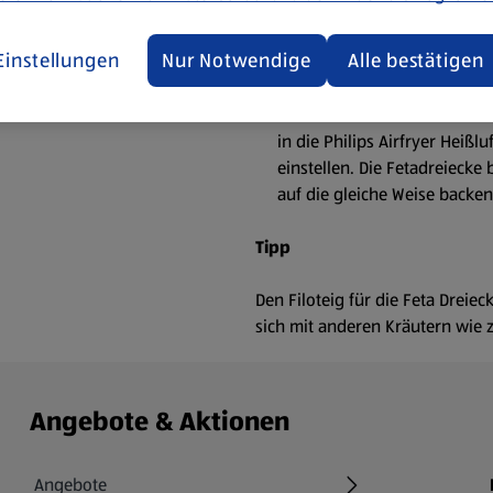
des Teigs über die Füllung sc
zickzackförmig einschlagen, b
Einstellungen
Nur Notwendige
Alle bestätigen
anderen Teigstreifen auf die 
Die Dreiecke mit etwas Öl be
in die Philips Airfryer Heißl
einstellen. Die Fetadreiecke
auf die gleiche Weise backen
Tipp
Den Filoteig für die Feta Dreie
sich mit anderen Kräutern wie 
Angebote & Aktionen
Angebote