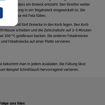
hlagen, so dass ein Dreieck entsteht. Den Streifen weiter
is die Füllung in ein Teigdreieck eingewickelt ist. Die
gleiche Weise mit Feta füllen.
streichen und fünf Dreiecke in den Korb legen. Den Korb
uftfritteuse schieben und die Zeitschaltuhr auf 3–5 Minuten
 bei 200 °C goldbraun backen. Die anderen Fetadreiecke
 und Fetadreiecke auf einer Platte servieren.
cke bekommt man in jedem Asialaden. Die Füllung lässt
zum Beispiel Schnittlauch hervorragend variieren.
Folge uns hier: