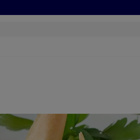
Grillen
ONLINESHOP
HOFER REISEN, HoT, FOTOS, GRÜN
(öffnet in einem neuen Tab)