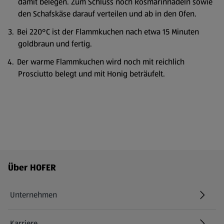
damit belegen. Zum Schluss noch Rosmarinnadeln sowie
den Schafskäse darauf verteilen und ab in den Ofen.
Bei 220°C ist der Flammkuchen nach etwa 15 Minuten
goldbraun und fertig.
Der warme Flammkuchen wird noch mit reichlich
Prosciutto belegt und mit Honig beträufelt.
Fußzeilenmenü - weitere Links
Über HOFER
Unternehmen
Karriere