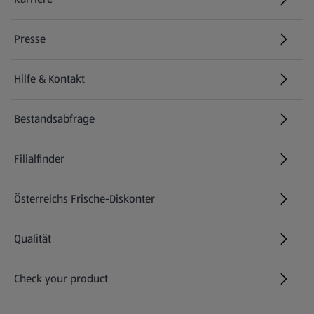
(öffnet in einem neuen Tab)
Presse
Hilfe & Kontakt
(öffnet in einem neuen Tab)
Bestandsabfrage
(öffnet in einem neuen Tab)
Filialfinder
Österreichs Frische-Diskonter
Qualität
Check your product
(öffnet in einem neuen Tab)