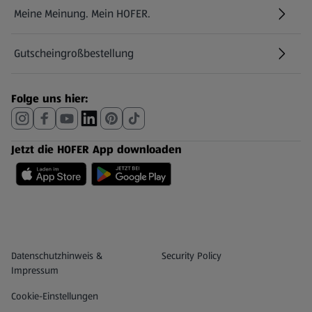
Meine Meinung. Mein HOFER.
Gutscheingroßbestellung
(öffnet in einem neuen Tab)
Folge uns hier:
Jetzt die HOFER App downloaden
Datenschutz- und Richtlinienmenü
(öffnet in einem neuen Tab)
Datenschutzhinweis &
Security Policy
Impressum
Cookie-Einstellungen