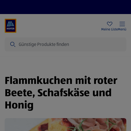
Rezeptwelt
Newsletter
HOFER Filialen
Meine Liste
Menü
Suche
Flammkuchen mit roter
Beete, Schafskäse und
Honig